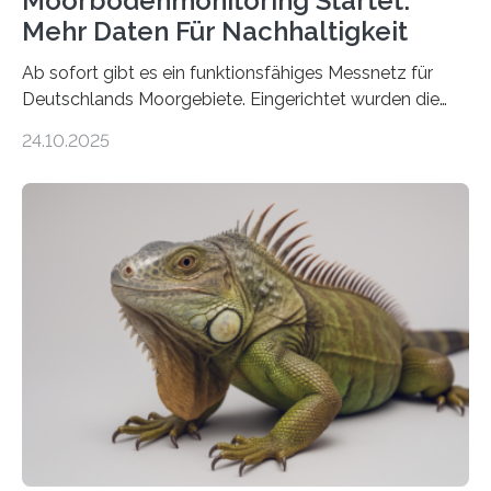
Moorbodenmonitoring Startet:
Mehr Daten Für Nachhaltigkeit
Ab sofort gibt es ein funktionsfähiges Messnetz für
Deutschlands Moorgebiete. Eingerichtet wurden die
155 Messpunkte in Offenland und Wald in den
24.10.2025
vergangenen fünf Jahren von Wissenschaftlerinnen
und Wissenschaftlern des Thünen-Instituts. Am
heutigen Donnerstag übergeben sie ihren Bericht zur
Aufbauphase an den Auftraggeber, das
Bundesministerium für Landwirtschaft, Ernährung und
Heimat. Braunschweig/Eberswalde (23. Oktober 2025).
Ein Netz aus 155 Messstationen spannt sich neuerdings
über Deutschlands Moorböden. Eingerichtet wurden sie
in den vergangenen fünf Jahren von
Wissenschaftlerinnen und Wissenschaftlern des
Thünen-Instituts für Agrarklimaschutz…