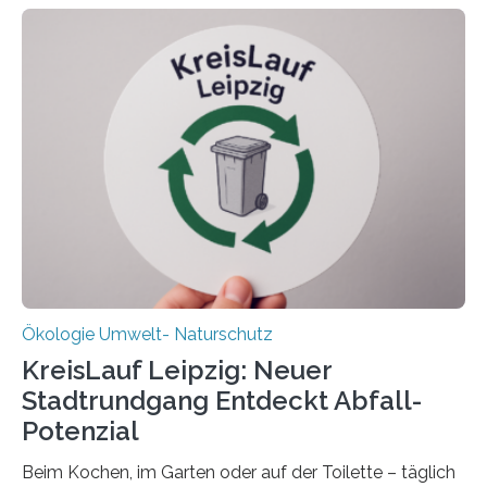
Datenauswertung geplant. Forschende der Universität
Oldenburg befassen sich insbesondere damit, wie ein
Ökosystem gedeiht – und wie sich dieser Prozess
verlässlich prognostizieren lässt. Grünes Licht für
„DynaCom“: Die Deutsche Forschungsgemeinschaft
(DFG) fördert das Anfang 2019 gestartete
Forschungsprojekt an der Universität Oldenburg für
zwei weitere Jahre mit rund 1,2 Millionen Euro. „Wir
freuen uns sehr über…
Ökologie Umwelt- Naturschutz
KreisLauf Leipzig: Neuer
Stadtrundgang Entdeckt Abfall-
Potenzial
Beim Kochen, im Garten oder auf der Toilette – täglich