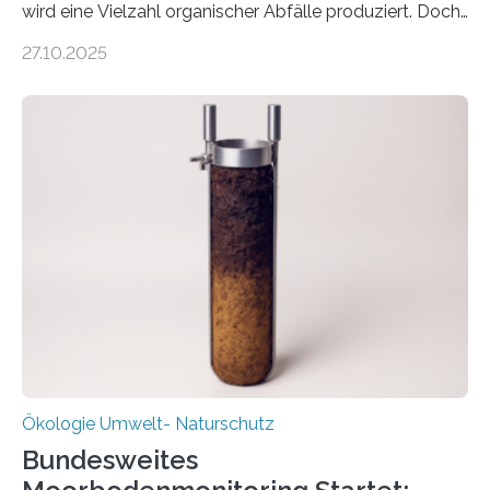
wird eine Vielzahl organischer Abfälle produziert. Doch
was oft als „Müll“ gilt, steckt voller Wertstoffe, die ihr
27.10.2025
Potenzial nur dann entfalten können, wenn sie in
Kreisläufe zurückgeführt werden. Wie das genau
funktioniert und warum das auch für die nachhaltige
Veränderung der Wirtschaft wichtig ist, zeigt der vom
Deutschen Biomasseforschungszentrum und der
Stadtreinigung Leipzig konzipierte und am 24. Oktober
2025 offiziell eingeweihte Stadtrundgang „KreisLauf“. Er
ist ab sofort im Leipziger Stadtgebiet…
Ökologie Umwelt- Naturschutz
Bundesweites