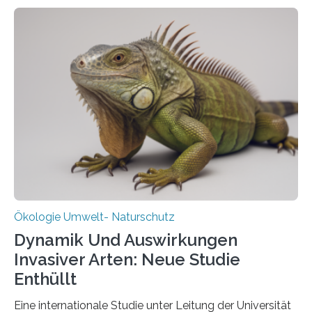
und Wissenschaftlern des Thünen-Instituts. Am
heutigen Donnerstag übergeben sie ihren Bericht zur
Aufbauphase an den Auftraggeber, das
Bundesministerium für Landwirtschaft, Ernährung und
Heimat. Braunschweig/Eberswalde (23. Oktober 2025).
Ein Netz aus 155 Messstationen spannt sich neuerdings
über Deutschlands Moorböden. Eingerichtet wurden sie
in den vergangenen fünf Jahren von
Wissenschaftlerinnen und Wissenschaftlern des
Thünen-Instituts für Agrarklimaschutz…
Ökologie Umwelt- Naturschutz
Dynamik Und Auswirkungen
Invasiver Arten: Neue Studie
Enthüllt
Eine internationale Studie unter Leitung der Universität