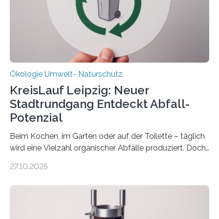
zwei weitere Jahre mit rund 1,2 Millionen Euro. „Wir
freuen uns sehr über…
Ökologie Umwelt- Naturschutz
KreisLauf Leipzig: Neuer
Stadtrundgang Entdeckt Abfall-
Potenzial
Beim Kochen, im Garten oder auf der Toilette – täglich
wird eine Vielzahl organischer Abfälle produziert. Doch
was oft als „Müll“ gilt, steckt voller Wertstoffe, die ihr
27.10.2025
Potenzial nur dann entfalten können, wenn sie in
Kreisläufe zurückgeführt werden. Wie das genau
funktioniert und warum das auch für die nachhaltige
Veränderung der Wirtschaft wichtig ist, zeigt der vom
Deutschen Biomasseforschungszentrum und der