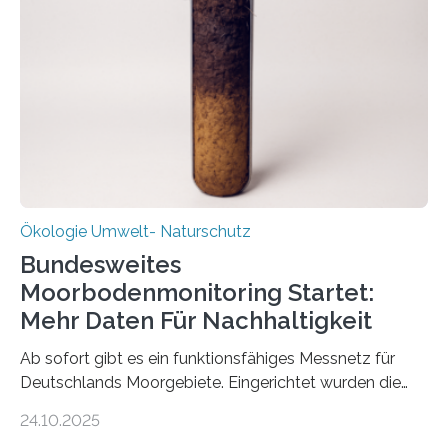
Stadtreinigung Leipzig konzipierte und am 24. Oktober
2025 offiziell eingeweihte Stadtrundgang „KreisLauf“. Er
ist ab sofort im Leipziger Stadtgebiet…
Ökologie Umwelt- Naturschutz
Bundesweites
Moorbodenmonitoring Startet:
Mehr Daten Für Nachhaltigkeit
Ab sofort gibt es ein funktionsfähiges Messnetz für
Deutschlands Moorgebiete. Eingerichtet wurden die
155 Messpunkte in Offenland und Wald in den
24.10.2025
vergangenen fünf Jahren von Wissenschaftlerinnen