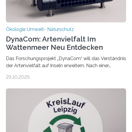
Ökologie Umwelt- Naturschutz
DynaCom: Artenvielfalt Im
Wattenmeer Neu Entdecken
Das Forschungsprojekt „DynaCom“ will das Verständnis
der Artenvielfalt auf Inseln erweitern. Nach einer
zehnjährigen Phase mit Experimenten und
29.10.2025
Beobachtungen im Wattenmeer ist nun eine große
Datenauswertung geplant. Forschende der Universität
Oldenburg befassen sich insbesondere damit, wie ein
Ökosystem gedeiht – und wie sich dieser Prozess
verlässlich prognostizieren lässt. Grünes Licht für
„DynaCom“: Die Deutsche Forschungsgemeinschaft
(DFG) fördert das Anfang 2019 gestartete
Forschungsprojekt an der Universität Oldenburg für