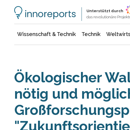
Wissenschaft & Technik
Informationstechnologie
Energie & Elektrotechnik
Unterstützt durch
das revolutionäre Proje
Wissenschaft & Technik
Technik
Weltwirts
Ökologischer Wa
nötig und möglic
Großforschungsp
"Zukunftsorientie