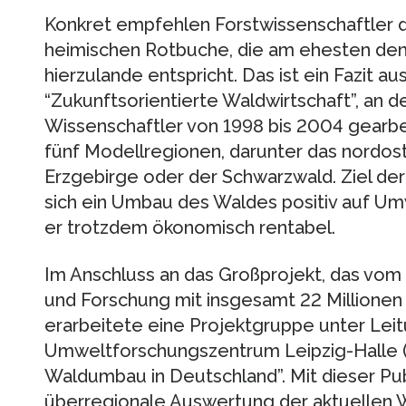
Konkret empfehlen Forstwissenschaftler 
heimischen Rotbuche, die am ehesten den
hierzulande entspricht. Das ist ein Fazit 
“Zukunftsorientierte Waldwirtschaft”, an 
Wissenschaftler von 1998 bis 2004 gearb
fünf Modellregionen, darunter das nordos
Erzgebirge oder der Schwarzwald. Ziel der 
sich ein Umbau des Waldes positiv auf Um
er trotzdem ökonomisch rentabel.
Im Anschluss an das Großprojekt, das vom
und Forschung mit insgesamt 22 Millionen
erarbeitete eine Projektgruppe unter Lei
Umweltforschungszentrum Leipzig-Halle (
Waldumbau in Deutschland”. Mit dieser Publ
überregionale Auswertung der aktuellen W