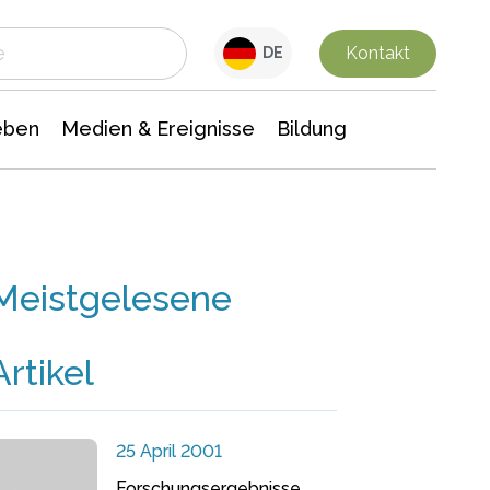
 Leben
Medien & Ereignisse
Interdisziplinäre Forschung
Veranstaltungsnachrichten
n Chemie
Gesellschaftswissenschaften
Kontakt
DE
eben
Medien & Ereignisse
Bildung
Meistgelesene
Artikel
25 April 2001
Forschungsergebnisse