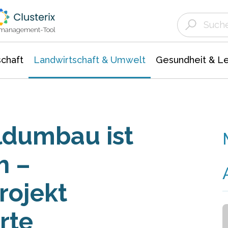
Landwirtschaft & Umwelt
Gesundheit &
Agrar- Forstwissenschaften
Unternehmensmeldungen
Biowissenschafte
Ökologie Umwelt- Naturschutz
ktmanagement-Tool
chaft
Landwirtschaft & Umwelt
Gesundheit & L
ldumbau ist
h –
rojekt
rte