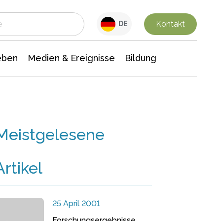
 Leben
Medien & Ereignisse
Interdisziplinäre Forschung
Veranstaltungsnachrichten
n Chemie
Gesellschaftswissenschaften
Kontakt
DE
eben
Medien & Ereignisse
Bildung
Meistgelesene
Artikel
25 April 2001
Forschungsergebnisse