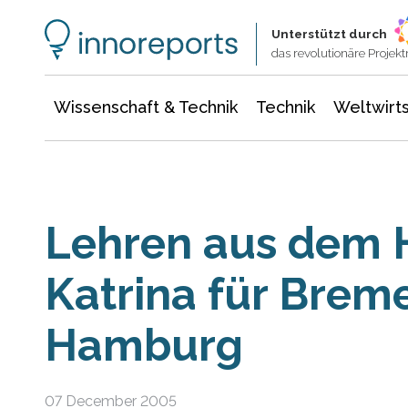
Wissenschaft & Technik
Informationstechnologie
Energie & Elektrotechnik
Unterstützt durch
das revolutionäre Proje
Wissenschaft & Technik
Technik
Weltwirts
Lehren aus dem 
Katrina für Brem
Hamburg
07 December 2005