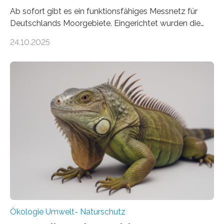
Ab sofort gibt es ein funktionsfähiges Messnetz für
Deutschlands Moorgebiete. Eingerichtet wurden die
155 Messpunkte in Offenland und Wald in den
24.10.2025
vergangenen fünf Jahren von Wissenschaftlerinnen
und Wissenschaftlern des Thünen-Instituts. Am
heutigen Donnerstag übergeben sie ihren Bericht zur
Aufbauphase an den Auftraggeber, das
Bundesministerium für Landwirtschaft, Ernährung und
Heimat. Braunschweig/Eberswalde (23. Oktober 2025).
Ein Netz aus 155 Messstationen spannt sich neuerdings
über Deutschlands Moorböden. Eingerichtet wurden sie
in den vergangenen fünf Jahren von
Wissenschaftlerinnen und Wissenschaftlern des
Thünen-Instituts für Agrarklimaschutz…
Ökologie Umwelt- Naturschutz