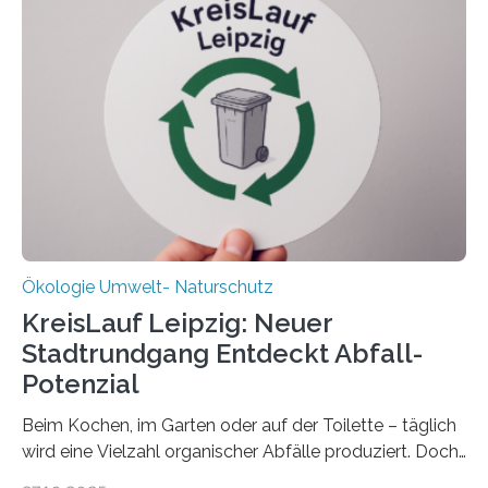
Ökosystem gedeiht – und wie sich dieser Prozess
verlässlich prognostizieren lässt. Grünes Licht für
„DynaCom“: Die Deutsche Forschungsgemeinschaft
(DFG) fördert das Anfang 2019 gestartete
Forschungsprojekt an der Universität Oldenburg für
zwei weitere Jahre mit rund 1,2 Millionen Euro. „Wir
freuen uns sehr über…
Ökologie Umwelt- Naturschutz
KreisLauf Leipzig: Neuer
Stadtrundgang Entdeckt Abfall-
Potenzial
Beim Kochen, im Garten oder auf der Toilette – täglich
wird eine Vielzahl organischer Abfälle produziert. Doch
was oft als „Müll“ gilt, steckt voller Wertstoffe, die ihr