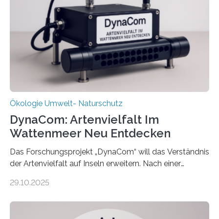
Ökologie Umwelt- Naturschutz
DynaCom: Artenvielfalt Im
Wattenmeer Neu Entdecken
Das Forschungsprojekt „DynaCom“ will das Verständnis
der Artenvielfalt auf Inseln erweitern. Nach einer
zehnjährigen Phase mit Experimenten und
29.10.2025
Beobachtungen im Wattenmeer ist nun eine große
Datenauswertung geplant. Forschende der Universität
Oldenburg befassen sich insbesondere damit, wie ein