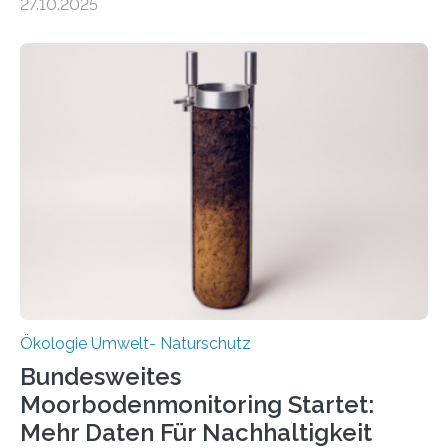
27.10.2025
Potenzial nur dann entfalten können, wenn sie in
Kreisläufe zurückgeführt werden. Wie das genau
funktioniert und warum das auch für die nachhaltige
Veränderung der Wirtschaft wichtig ist, zeigt der vom
Deutschen Biomasseforschungszentrum und der
Stadtreinigung Leipzig konzipierte und am 24. Oktober
2025 offiziell eingeweihte Stadtrundgang „KreisLauf“. Er
ist ab sofort im Leipziger Stadtgebiet…
Ökologie Umwelt- Naturschutz
Bundesweites
Moorbodenmonitoring Startet:
Mehr Daten Für Nachhaltigkeit