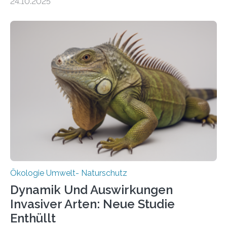
24.10.2025
vergangenen fünf Jahren von Wissenschaftlerinnen
und Wissenschaftlern des Thünen-Instituts. Am
heutigen Donnerstag übergeben sie ihren Bericht zur
Aufbauphase an den Auftraggeber, das
Bundesministerium für Landwirtschaft, Ernährung und
Heimat. Braunschweig/Eberswalde (23. Oktober 2025).
Ein Netz aus 155 Messstationen spannt sich neuerdings
über Deutschlands Moorböden. Eingerichtet wurden sie
in den vergangenen fünf Jahren von
Wissenschaftlerinnen und Wissenschaftlern des
Thünen-Instituts für Agrarklimaschutz…
Ökologie Umwelt- Naturschutz
Dynamik Und Auswirkungen
Invasiver Arten: Neue Studie
Enthüllt