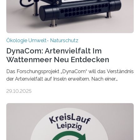
Ökologie Umwelt- Naturschutz
DynaCom: Artenvielfalt Im
Wattenmeer Neu Entdecken
Das Forschungsprojekt „DynaCom“ will das Verständnis
der Artenvielfalt auf Inseln erweitern. Nach einer
zehnjährigen Phase mit Experimenten und
29.10.2025
Beobachtungen im Wattenmeer ist nun eine große
Datenauswertung geplant. Forschende der Universität
Oldenburg befassen sich insbesondere damit, wie ein
Ökosystem gedeiht – und wie sich dieser Prozess
verlässlich prognostizieren lässt. Grünes Licht für
„DynaCom“: Die Deutsche Forschungsgemeinschaft
(DFG) fördert das Anfang 2019 gestartete