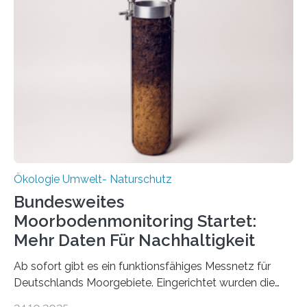
Veränderung der Wirtschaft wichtig ist, zeigt der vom
Deutschen Biomasseforschungszentrum und der
Stadtreinigung Leipzig konzipierte und am 24. Oktober
2025 offiziell eingeweihte Stadtrundgang „KreisLauf“. Er
ist ab sofort im Leipziger Stadtgebiet…
Ökologie Umwelt- Naturschutz
Bundesweites
Moorbodenmonitoring Startet:
Mehr Daten Für Nachhaltigkeit
Ab sofort gibt es ein funktionsfähiges Messnetz für
Deutschlands Moorgebiete. Eingerichtet wurden die
155 Messpunkte in Offenland und Wald in den