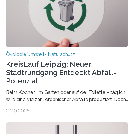
Forschungsprojekt an der Universität Oldenburg für
zwei weitere Jahre mit rund 1,2 Millionen Euro. „Wir
freuen uns sehr über…
Ökologie Umwelt- Naturschutz
KreisLauf Leipzig: Neuer
Stadtrundgang Entdeckt Abfall-
Potenzial
Beim Kochen, im Garten oder auf der Toilette – täglich
wird eine Vielzahl organischer Abfälle produziert. Doch
was oft als „Müll“ gilt, steckt voller Wertstoffe, die ihr
27.10.2025
Potenzial nur dann entfalten können, wenn sie in
Kreisläufe zurückgeführt werden. Wie das genau
funktioniert und warum das auch für die nachhaltige