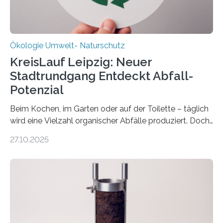
Ökologie Umwelt- Naturschutz
KreisLauf Leipzig: Neuer
Stadtrundgang Entdeckt Abfall-
Potenzial
Beim Kochen, im Garten oder auf der Toilette – täglich
wird eine Vielzahl organischer Abfälle produziert. Doch
was oft als „Müll“ gilt, steckt voller Wertstoffe, die ihr
27.10.2025
Potenzial nur dann entfalten können, wenn sie in
Kreisläufe zurückgeführt werden. Wie das genau
funktioniert und warum das auch für die nachhaltige
Veränderung der Wirtschaft wichtig ist, zeigt der vom
Deutschen Biomasseforschungszentrum und der
Stadtreinigung Leipzig konzipierte und am 24. Oktober
2025 offiziell eingeweihte Stadtrundgang „KreisLauf“. Er