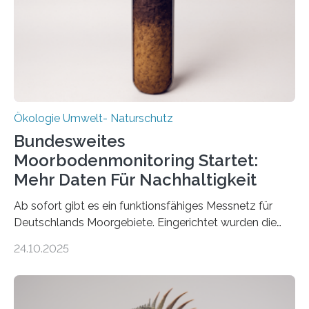
ist ab sofort im Leipziger Stadtgebiet…
Ökologie Umwelt- Naturschutz
Bundesweites
Moorbodenmonitoring Startet:
Mehr Daten Für Nachhaltigkeit
Ab sofort gibt es ein funktionsfähiges Messnetz für
Deutschlands Moorgebiete. Eingerichtet wurden die
155 Messpunkte in Offenland und Wald in den
24.10.2025
vergangenen fünf Jahren von Wissenschaftlerinnen
und Wissenschaftlern des Thünen-Instituts. Am
heutigen Donnerstag übergeben sie ihren Bericht zur
Aufbauphase an den Auftraggeber, das