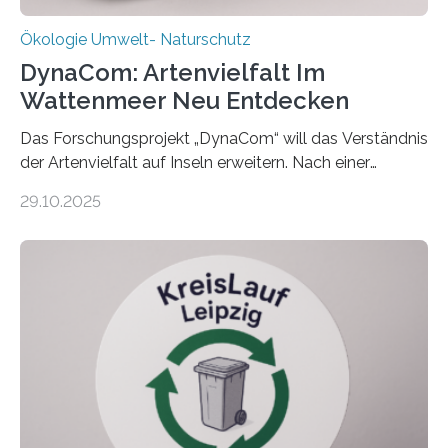
Ökologie Umwelt- Naturschutz
DynaCom: Artenvielfalt Im
Wattenmeer Neu Entdecken
Das Forschungsprojekt „DynaCom“ will das Verständnis
der Artenvielfalt auf Inseln erweitern. Nach einer
zehnjährigen Phase mit Experimenten und
29.10.2025
Beobachtungen im Wattenmeer ist nun eine große
Datenauswertung geplant. Forschende der Universität
Oldenburg befassen sich insbesondere damit, wie ein
Ökosystem gedeiht – und wie sich dieser Prozess
verlässlich prognostizieren lässt. Grünes Licht für
„DynaCom“: Die Deutsche Forschungsgemeinschaft
(DFG) fördert das Anfang 2019 gestartete
Forschungsprojekt an der Universität Oldenburg für
zwei weitere Jahre mit rund 1,2 Millionen Euro. „Wir
freuen uns sehr über…