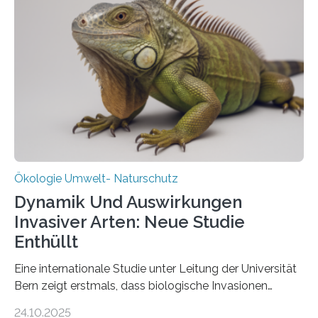
Bundesministerium für Landwirtschaft, Ernährung und
Heimat. Braunschweig/Eberswalde (23. Oktober 2025).
Ein Netz aus 155 Messstationen spannt sich neuerdings
über Deutschlands Moorböden. Eingerichtet wurden sie
in den vergangenen fünf Jahren von
Wissenschaftlerinnen und Wissenschaftlern des
Thünen-Instituts für Agrarklimaschutz…
Ökologie Umwelt- Naturschutz
Dynamik Und Auswirkungen
Invasiver Arten: Neue Studie
Enthüllt
Eine internationale Studie unter Leitung der Universität
Bern zeigt erstmals, dass biologische Invasionen
Ökosysteme nicht auf einheitliche Weise verändern.
24.10.2025