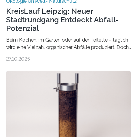
Ökologie Umwelt- Naturschutz
KreisLauf Leipzig: Neuer
Stadtrundgang Entdeckt Abfall-
Potenzial
Beim Kochen, im Garten oder auf der Toilette – täglich
wird eine Vielzahl organischer Abfälle produziert. Doch
was oft als „Müll“ gilt, steckt voller Wertstoffe, die ihr
27.10.2025
Potenzial nur dann entfalten können, wenn sie in
Kreisläufe zurückgeführt werden. Wie das genau
funktioniert und warum das auch für die nachhaltige
Veränderung der Wirtschaft wichtig ist, zeigt der vom
Deutschen Biomasseforschungszentrum und der
Stadtreinigung Leipzig konzipierte und am 24. Oktober
2025 offiziell eingeweihte Stadtrundgang „KreisLauf“. Er
ist ab sofort im Leipziger Stadtgebiet…