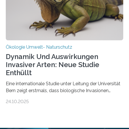
über Deutschlands Moorböden. Eingerichtet wurden sie
in den vergangenen fünf Jahren von
Wissenschaftlerinnen und Wissenschaftlern des
Thünen-Instituts für Agrarklimaschutz…
Ökologie Umwelt- Naturschutz
Dynamik Und Auswirkungen
Invasiver Arten: Neue Studie
Enthüllt
Eine internationale Studie unter Leitung der Universität
Bern zeigt erstmals, dass biologische Invasionen
Ökosysteme nicht auf einheitliche Weise verändern.
24.10.2025
Einige Auswirkungen, insbesondere der durch invasive
Arten verursachte Verlust einheimischer
Pflanzenvielfalt, sind anhaltend und verstärken sich mit
der Zeit. Andere Auswirkungen, wie etwa Änderungen