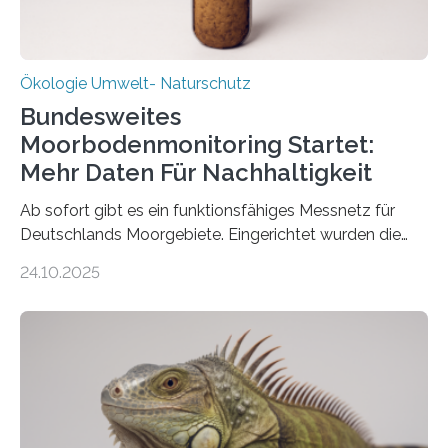
Ökologie Umwelt- Naturschutz
Bundesweites
Moorbodenmonitoring Startet:
Mehr Daten Für Nachhaltigkeit
Ab sofort gibt es ein funktionsfähiges Messnetz für
Deutschlands Moorgebiete. Eingerichtet wurden die
155 Messpunkte in Offenland und Wald in den
24.10.2025
vergangenen fünf Jahren von Wissenschaftlerinnen
und Wissenschaftlern des Thünen-Instituts. Am
heutigen Donnerstag übergeben sie ihren Bericht zur
Aufbauphase an den Auftraggeber, das
Bundesministerium für Landwirtschaft, Ernährung und
Heimat. Braunschweig/Eberswalde (23. Oktober 2025).
Ein Netz aus 155 Messstationen spannt sich neuerdings