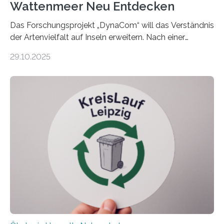
Wattenmeer Neu Entdecken
Das Forschungsprojekt „DynaCom“ will das Verständnis
der Artenvielfalt auf Inseln erweitern. Nach einer
zehnjährigen Phase mit Experimenten und
29.10.2025
Beobachtungen im Wattenmeer ist nun eine große
Datenauswertung geplant. Forschende der Universität
Oldenburg befassen sich insbesondere damit, wie ein
Ökosystem gedeiht – und wie sich dieser Prozess
verlässlich prognostizieren lässt. Grünes Licht für
„DynaCom“: Die Deutsche Forschungsgemeinschaft
(DFG) fördert das Anfang 2019 gestartete
Forschungsprojekt an der Universität Oldenburg für
zwei weitere Jahre mit rund 1,2 Millionen Euro. „Wir
freuen uns sehr über…