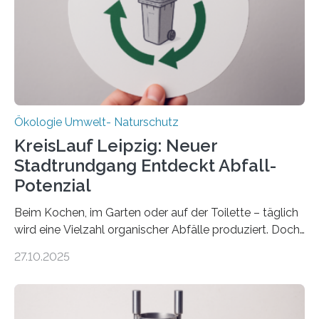
Forschungsprojekt an der Universität Oldenburg für
zwei weitere Jahre mit rund 1,2 Millionen Euro. „Wir
freuen uns sehr über…
Ökologie Umwelt- Naturschutz
KreisLauf Leipzig: Neuer
Stadtrundgang Entdeckt Abfall-
Potenzial
Beim Kochen, im Garten oder auf der Toilette – täglich
wird eine Vielzahl organischer Abfälle produziert. Doch
was oft als „Müll“ gilt, steckt voller Wertstoffe, die ihr
27.10.2025
Potenzial nur dann entfalten können, wenn sie in
Kreisläufe zurückgeführt werden. Wie das genau
funktioniert und warum das auch für die nachhaltige
Veränderung der Wirtschaft wichtig ist, zeigt der vom