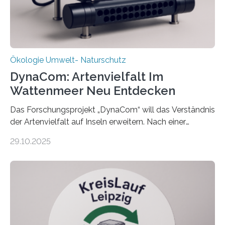
Ökologie Umwelt- Naturschutz
DynaCom: Artenvielfalt Im
Wattenmeer Neu Entdecken
Das Forschungsprojekt „DynaCom“ will das Verständnis
der Artenvielfalt auf Inseln erweitern. Nach einer
zehnjährigen Phase mit Experimenten und
29.10.2025
Beobachtungen im Wattenmeer ist nun eine große
Datenauswertung geplant. Forschende der Universität
Oldenburg befassen sich insbesondere damit, wie ein
Ökosystem gedeiht – und wie sich dieser Prozess
verlässlich prognostizieren lässt. Grünes Licht für
„DynaCom“: Die Deutsche Forschungsgemeinschaft
(DFG) fördert das Anfang 2019 gestartete