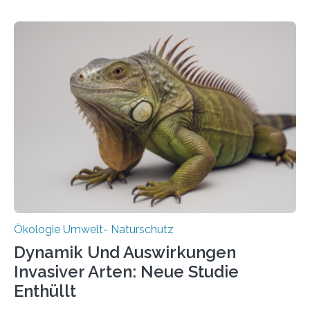
vergangenen fünf Jahren von Wissenschaftlerinnen
und Wissenschaftlern des Thünen-Instituts. Am
heutigen Donnerstag übergeben sie ihren Bericht zur
Aufbauphase an den Auftraggeber, das
Bundesministerium für Landwirtschaft, Ernährung und
Heimat. Braunschweig/Eberswalde (23. Oktober 2025).
Ein Netz aus 155 Messstationen spannt sich neuerdings
über Deutschlands Moorböden. Eingerichtet wurden sie
in den vergangenen fünf Jahren von
Wissenschaftlerinnen und Wissenschaftlern des
Thünen-Instituts für Agrarklimaschutz…
Ökologie Umwelt- Naturschutz
Dynamik Und Auswirkungen
Invasiver Arten: Neue Studie
Enthüllt