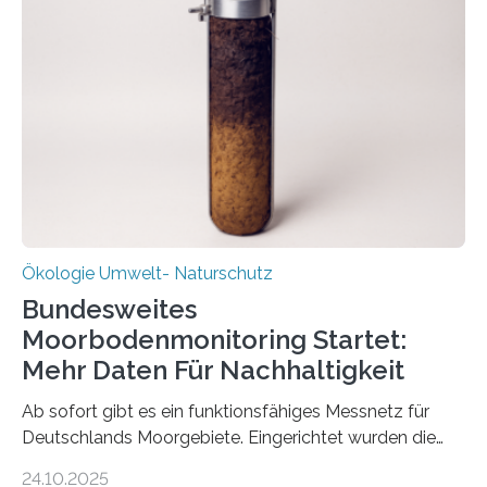
Deutschen Biomasseforschungszentrum und der
Stadtreinigung Leipzig konzipierte und am 24. Oktober
2025 offiziell eingeweihte Stadtrundgang „KreisLauf“. Er
ist ab sofort im Leipziger Stadtgebiet…
Ökologie Umwelt- Naturschutz
Bundesweites
Moorbodenmonitoring Startet:
Mehr Daten Für Nachhaltigkeit
Ab sofort gibt es ein funktionsfähiges Messnetz für
Deutschlands Moorgebiete. Eingerichtet wurden die
155 Messpunkte in Offenland und Wald in den
24.10.2025