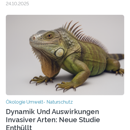
24.10.2025
vergangenen fünf Jahren von Wissenschaftlerinnen
und Wissenschaftlern des Thünen-Instituts. Am
heutigen Donnerstag übergeben sie ihren Bericht zur
Aufbauphase an den Auftraggeber, das
Bundesministerium für Landwirtschaft, Ernährung und
Heimat. Braunschweig/Eberswalde (23. Oktober 2025).
Ein Netz aus 155 Messstationen spannt sich neuerdings
über Deutschlands Moorböden. Eingerichtet wurden sie
in den vergangenen fünf Jahren von
Wissenschaftlerinnen und Wissenschaftlern des
Thünen-Instituts für Agrarklimaschutz…
Ökologie Umwelt- Naturschutz
Dynamik Und Auswirkungen
Invasiver Arten: Neue Studie
Enthüllt