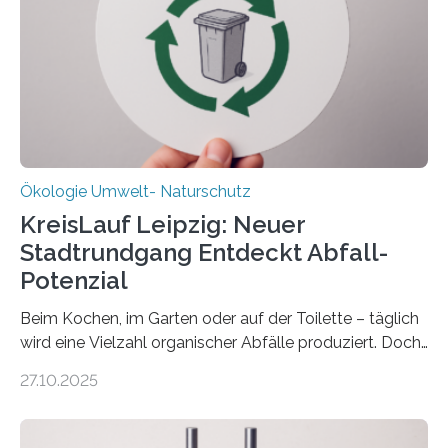
(DFG) fördert das Anfang 2019 gestartete
Forschungsprojekt an der Universität Oldenburg für
zwei weitere Jahre mit rund 1,2 Millionen Euro. „Wir
freuen uns sehr über…
Ökologie Umwelt- Naturschutz
KreisLauf Leipzig: Neuer
Stadtrundgang Entdeckt Abfall-
Potenzial
Beim Kochen, im Garten oder auf der Toilette – täglich
wird eine Vielzahl organischer Abfälle produziert. Doch
was oft als „Müll“ gilt, steckt voller Wertstoffe, die ihr
27.10.2025
Potenzial nur dann entfalten können, wenn sie in
Kreisläufe zurückgeführt werden. Wie das genau
funktioniert und warum das auch für die nachhaltige