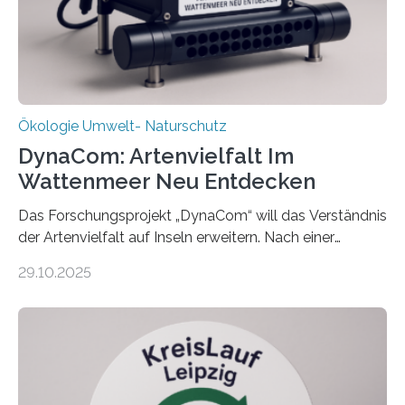
Ökologie Umwelt- Naturschutz
DynaCom: Artenvielfalt Im
Wattenmeer Neu Entdecken
Das Forschungsprojekt „DynaCom“ will das Verständnis
der Artenvielfalt auf Inseln erweitern. Nach einer
zehnjährigen Phase mit Experimenten und
29.10.2025
Beobachtungen im Wattenmeer ist nun eine große
Datenauswertung geplant. Forschende der Universität
Oldenburg befassen sich insbesondere damit, wie ein
Ökosystem gedeiht – und wie sich dieser Prozess
verlässlich prognostizieren lässt. Grünes Licht für
„DynaCom“: Die Deutsche Forschungsgemeinschaft