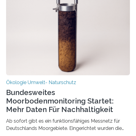
Veränderung der Wirtschaft wichtig ist, zeigt der vom
Deutschen Biomasseforschungszentrum und der
Stadtreinigung Leipzig konzipierte und am 24. Oktober
2025 offiziell eingeweihte Stadtrundgang „KreisLauf“. Er
ist ab sofort im Leipziger Stadtgebiet…
Ökologie Umwelt- Naturschutz
Bundesweites
Moorbodenmonitoring Startet:
Mehr Daten Für Nachhaltigkeit
Ab sofort gibt es ein funktionsfähiges Messnetz für
Deutschlands Moorgebiete. Eingerichtet wurden die
155 Messpunkte in Offenland und Wald in den