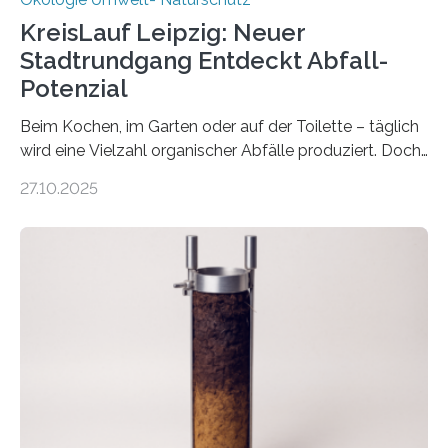
KreisLauf Leipzig: Neuer
Stadtrundgang Entdeckt Abfall-
Potenzial
Beim Kochen, im Garten oder auf der Toilette – täglich
wird eine Vielzahl organischer Abfälle produziert. Doch
was oft als „Müll“ gilt, steckt voller Wertstoffe, die ihr
27.10.2025
Potenzial nur dann entfalten können, wenn sie in
Kreisläufe zurückgeführt werden. Wie das genau
funktioniert und warum das auch für die nachhaltige
Veränderung der Wirtschaft wichtig ist, zeigt der vom
Deutschen Biomasseforschungszentrum und der
Stadtreinigung Leipzig konzipierte und am 24. Oktober
2025 offiziell eingeweihte Stadtrundgang „KreisLauf“. Er
ist ab sofort im Leipziger Stadtgebiet…