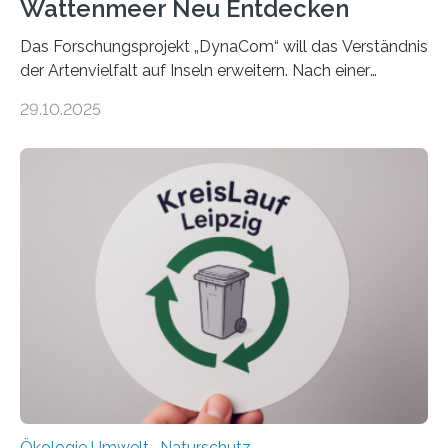
Wattenmeer Neu Entdecken
Das Forschungsprojekt „DynaCom“ will das Verständnis
der Artenvielfalt auf Inseln erweitern. Nach einer
zehnjährigen Phase mit Experimenten und
29.10.2025
Beobachtungen im Wattenmeer ist nun eine große
Datenauswertung geplant. Forschende der Universität
Oldenburg befassen sich insbesondere damit, wie ein
Ökosystem gedeiht – und wie sich dieser Prozess
verlässlich prognostizieren lässt. Grünes Licht für
„DynaCom“: Die Deutsche Forschungsgemeinschaft
(DFG) fördert das Anfang 2019 gestartete
Forschungsprojekt an der Universität Oldenburg für
zwei weitere Jahre mit rund 1,2 Millionen Euro. „Wir
freuen uns sehr über…
Ökologie Umwelt- Naturschutz