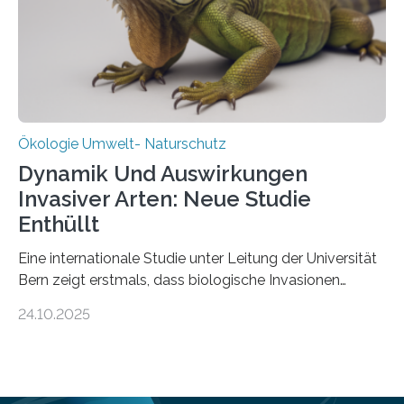
in den vergangenen fünf Jahren von
Wissenschaftlerinnen und Wissenschaftlern des
Thünen-Instituts für Agrarklimaschutz…
Ökologie Umwelt- Naturschutz
Dynamik Und Auswirkungen
Invasiver Arten: Neue Studie
Enthüllt
Eine internationale Studie unter Leitung der Universität
Bern zeigt erstmals, dass biologische Invasionen
Ökosysteme nicht auf einheitliche Weise verändern.
24.10.2025
Einige Auswirkungen, insbesondere der durch invasive
Arten verursachte Verlust einheimischer
Pflanzenvielfalt, sind anhaltend und verstärken sich mit
der Zeit. Andere Auswirkungen, wie etwa Änderungen