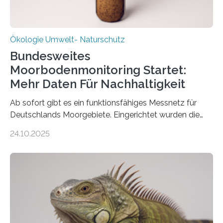
Ökologie Umwelt- Naturschutz
Bundesweites
Moorbodenmonitoring Startet:
Mehr Daten Für Nachhaltigkeit
Ab sofort gibt es ein funktionsfähiges Messnetz für
Deutschlands Moorgebiete. Eingerichtet wurden die
155 Messpunkte in Offenland und Wald in den
24.10.2025
vergangenen fünf Jahren von Wissenschaftlerinnen
und Wissenschaftlern des Thünen-Instituts. Am
heutigen Donnerstag übergeben sie ihren Bericht zur
Aufbauphase an den Auftraggeber, das
Bundesministerium für Landwirtschaft, Ernährung und
Heimat. Braunschweig/Eberswalde (23. Oktober 2025).
Ein Netz aus 155 Messstationen spannt sich neuerdings
über Deutschlands Moorböden. Eingerichtet wurden sie