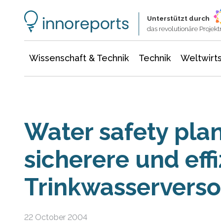
Wissenschaft & Technik
Informationstechnologie
Energie & Elektrotechnik
Unterstützt durch
das revolutionäre Proje
Wissenschaft & Technik
Technik
Weltwirts
Water safety pla
sicherere und eff
Trinkwasservers
22 October 2004