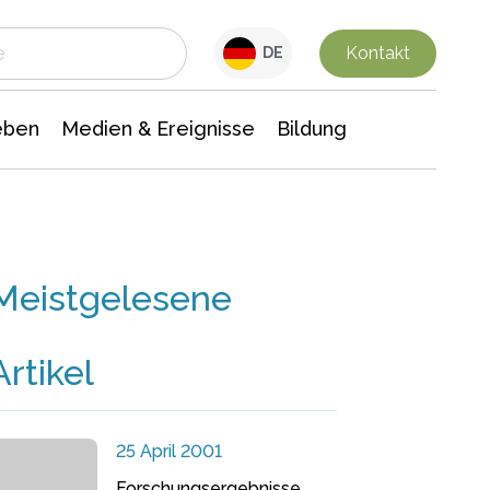
 Leben
Medien & Ereignisse
Interdisziplinäre Forschung
Veranstaltungsnachrichten
n Chemie
Gesellschaftswissenschaften
Kontakt
DE
eben
Medien & Ereignisse
Bildung
Meistgelesene
Artikel
25 April 2001
Forschungsergebnisse