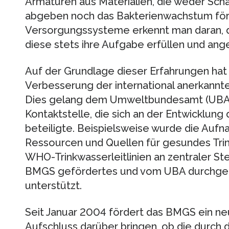
Armaturen aus Materialien, die weder Scha
abgeben noch das Bakterienwachstum förd
Versorgungssysteme erkennt man daran, das
diese stets ihre Aufgabe erfüllen und a
Auf der Grundlage dieser Erfahrungen hat
Verbesserung der international anerkann
Dies gelang dem Umweltbundesamt (UBA) 
Kontaktstelle, die sich an der Entwicklung d
beteiligte. Beispielsweise wurde die Auf
Ressourcen und Quellen für gesundes Trin
WHO-Trinkwasserleitlinien an zentraler St
BMGS gefördertes und vom UBA durchgef
unterstützt.
Seit Januar 2004 fördert das BMGS ein neu
Aufschluss darüber bringen, ob die durc