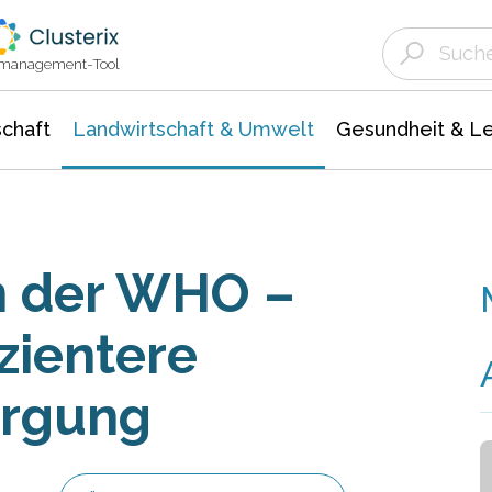
Landwirtschaft & Umwelt
Gesundheit &
Agrar- Forstwissenschaften
Unternehmensmeldungen
Biowissenschafte
Ökologie Umwelt- Naturschutz
ktmanagement-Tool
chaft
Landwirtschaft & Umwelt
Gesundheit & L
n der WHO –
izientere
orgung