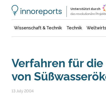
Wissenschaft & Technik
Informationstechnologie
Energie & Elektrotechnik
Unterstützt durch
das revolutionäre Proje
Wissenschaft & Technik
Technik
Weltwirts
Verfahren für die
von Süßwasserö
13 July 2004