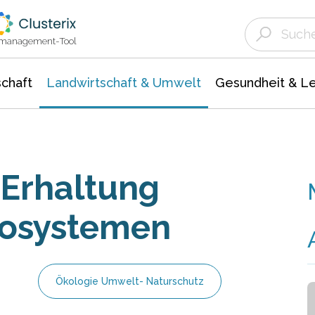
Landwirtschaft & Umwelt
Gesundheit &
Agrar- Forstwissenschaften
Unternehmensmeldungen
Biowissenschafte
Ökologie Umwelt- Naturschutz
ktmanagement-Tool
chaft
Landwirtschaft & Umwelt
Gesundheit & L
 Erhaltung
kosystemen
Ökologie Umwelt- Naturschutz