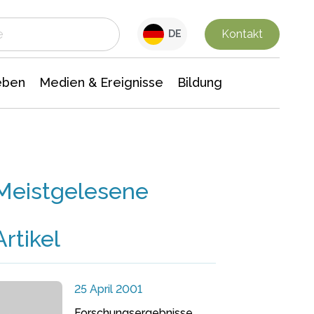
 Leben
Medien & Ereignisse
Interdisziplinäre Forschung
Veranstaltungsnachrichten
n Chemie
Gesellschaftswissenschaften
Kontakt
DE
eben
Medien & Ereignisse
Bildung
Meistgelesene
Artikel
25 April 2001
Forschungsergebnisse