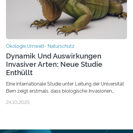
in den vergangenen fünf Jahren von
Wissenschaftlerinnen und Wissenschaftlern des
Thünen-Instituts für Agrarklimaschutz…
Ökologie Umwelt- Naturschutz
Dynamik Und Auswirkungen
Invasiver Arten: Neue Studie
Enthüllt
Eine internationale Studie unter Leitung der Universität
Bern zeigt erstmals, dass biologische Invasionen
Ökosysteme nicht auf einheitliche Weise verändern.
24.10.2025
Einige Auswirkungen, insbesondere der durch invasive
Arten verursachte Verlust einheimischer
Pflanzenvielfalt, sind anhaltend und verstärken sich mit
der Zeit. Andere Auswirkungen, wie etwa Änderungen