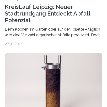
KreisLauf Leipzig: Neuer
Stadtrundgang Entdeckt Abfall-
Potenzial
Beim Kochen, im Garten oder auf der Toilette – täglich
wird eine Vielzahl organischer Abfälle produziert. Doch
was oft als „Müll“ gilt, steckt voller Wertstoffe, die ihr
27.10.2025
Potenzial nur dann entfalten können, wenn sie in
Kreisläufe zurückgeführt werden. Wie das genau
funktioniert und warum das auch für die nachhaltige
Veränderung der Wirtschaft wichtig ist, zeigt der vom
Deutschen Biomasseforschungszentrum und der
Stadtreinigung Leipzig konzipierte und am 24. Oktober
2025 offiziell eingeweihte Stadtrundgang „KreisLauf“. Er
ist ab sofort im Leipziger Stadtgebiet…