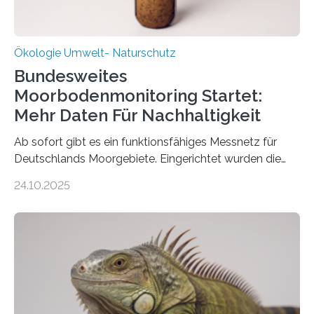
Ökologie Umwelt- Naturschutz
Bundesweites
Moorbodenmonitoring Startet:
Mehr Daten Für Nachhaltigkeit
Ab sofort gibt es ein funktionsfähiges Messnetz für
Deutschlands Moorgebiete. Eingerichtet wurden die
155 Messpunkte in Offenland und Wald in den
24.10.2025
vergangenen fünf Jahren von Wissenschaftlerinnen
und Wissenschaftlern des Thünen-Instituts. Am
heutigen Donnerstag übergeben sie ihren Bericht zur
Aufbauphase an den Auftraggeber, das
Bundesministerium für Landwirtschaft, Ernährung und
Heimat. Braunschweig/Eberswalde (23. Oktober 2025).
Ein Netz aus 155 Messstationen spannt sich neuerdings
über Deutschlands Moorböden. Eingerichtet wurden sie