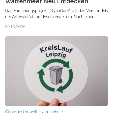
Wattenmeer Neu Entdecken
Das Forschungsprojekt „DynaCom“ will das Verständnis
der Artenvielfalt auf Inseln erweitern. Nach einer
zehnjährigen Phase mit Experimenten und
29.10.2025
Beobachtungen im Wattenmeer ist nun eine große
Datenauswertung geplant. Forschende der Universität
Oldenburg befassen sich insbesondere damit, wie ein
Ökosystem gedeiht – und wie sich dieser Prozess
verlässlich prognostizieren lässt. Grünes Licht für
„DynaCom“: Die Deutsche Forschungsgemeinschaft
(DFG) fördert das Anfang 2019 gestartete
Forschungsprojekt an der Universität Oldenburg für
zwei weitere Jahre mit rund 1,2 Millionen Euro. „Wir
freuen uns sehr über…
Ökologie Umwelt- Naturschutz