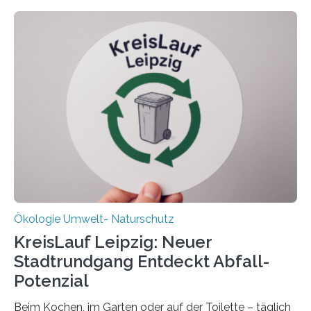
Datenauswertung geplant. Forschende der Universität
Oldenburg befassen sich insbesondere damit, wie ein
Ökosystem gedeiht – und wie sich dieser Prozess
verlässlich prognostizieren lässt. Grünes Licht für
„DynaCom“: Die Deutsche Forschungsgemeinschaft
(DFG) fördert das Anfang 2019 gestartete
Forschungsprojekt an der Universität Oldenburg für
zwei weitere Jahre mit rund 1,2 Millionen Euro. „Wir
freuen uns sehr über…
Ökologie Umwelt- Naturschutz
KreisLauf Leipzig: Neuer
Stadtrundgang Entdeckt Abfall-
Potenzial
Beim Kochen, im Garten oder auf der Toilette – täglich