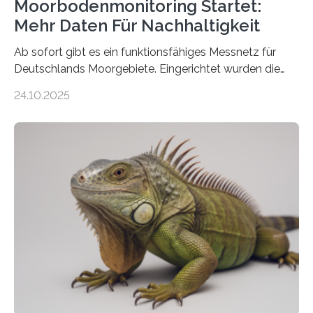
Moorbodenmonitoring Startet:
Mehr Daten Für Nachhaltigkeit
Ab sofort gibt es ein funktionsfähiges Messnetz für
Deutschlands Moorgebiete. Eingerichtet wurden die
155 Messpunkte in Offenland und Wald in den
24.10.2025
vergangenen fünf Jahren von Wissenschaftlerinnen
und Wissenschaftlern des Thünen-Instituts. Am
heutigen Donnerstag übergeben sie ihren Bericht zur
Aufbauphase an den Auftraggeber, das
Bundesministerium für Landwirtschaft, Ernährung und
Heimat. Braunschweig/Eberswalde (23. Oktober 2025).
Ein Netz aus 155 Messstationen spannt sich neuerdings
über Deutschlands Moorböden. Eingerichtet wurden sie
in den vergangenen fünf Jahren von
Wissenschaftlerinnen und Wissenschaftlern des
Thünen-Instituts für Agrarklimaschutz…