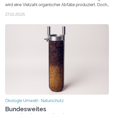
wird eine Vielzahl organischer Abfälle produziert. Doch
was oft als „Müll“ gilt, steckt voller Wertstoffe, die ihr
27.10.2025
Potenzial nur dann entfalten können, wenn sie in
Kreisläufe zurückgeführt werden. Wie das genau
funktioniert und warum das auch für die nachhaltige
Veränderung der Wirtschaft wichtig ist, zeigt der vom
Deutschen Biomasseforschungszentrum und der
Stadtreinigung Leipzig konzipierte und am 24. Oktober
2025 offiziell eingeweihte Stadtrundgang „KreisLauf“. Er
ist ab sofort im Leipziger Stadtgebiet…
Ökologie Umwelt- Naturschutz
Bundesweites