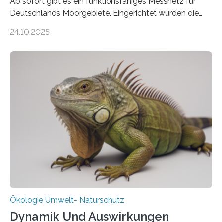
Ab sofort gibt es ein funktionsfähiges Messnetz für
Deutschlands Moorgebiete. Eingerichtet wurden die
155 Messpunkte in Offenland und Wald in den
24.10.2025
vergangenen fünf Jahren von Wissenschaftlerinnen
und Wissenschaftlern des Thünen-Instituts. Am
heutigen Donnerstag übergeben sie ihren Bericht zur
Aufbauphase an den Auftraggeber, das
Bundesministerium für Landwirtschaft, Ernährung und
Heimat. Braunschweig/Eberswalde (23. Oktober 2025).
Ein Netz aus 155 Messstationen spannt sich neuerdings
über Deutschlands Moorböden. Eingerichtet wurden sie
in den vergangenen fünf Jahren von
Wissenschaftlerinnen und Wissenschaftlern des
Thünen-Instituts für Agrarklimaschutz…
Ökologie Umwelt- Naturschutz
Dynamik Und Auswirkungen