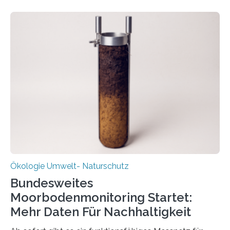
Kreisläufe zurückgeführt werden. Wie das genau
funktioniert und warum das auch für die nachhaltige
Veränderung der Wirtschaft wichtig ist, zeigt der vom
Deutschen Biomasseforschungszentrum und der
Stadtreinigung Leipzig konzipierte und am 24. Oktober
2025 offiziell eingeweihte Stadtrundgang „KreisLauf“. Er
ist ab sofort im Leipziger Stadtgebiet…
Ökologie Umwelt- Naturschutz
Bundesweites
Moorbodenmonitoring Startet:
Mehr Daten Für Nachhaltigkeit