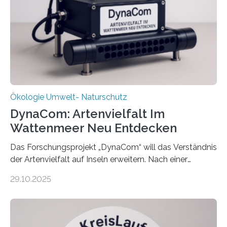
Ökologie Umwelt- Naturschutz
DynaCom: Artenvielfalt Im
Wattenmeer Neu Entdecken
Das Forschungsprojekt „DynaCom“ will das Verständnis
der Artenvielfalt auf Inseln erweitern. Nach einer
zehnjährigen Phase mit Experimenten und
29.10.2025
Beobachtungen im Wattenmeer ist nun eine große
Datenauswertung geplant. Forschende der Universität
Oldenburg befassen sich insbesondere damit, wie ein
Ökosystem gedeiht – und wie sich dieser Prozess