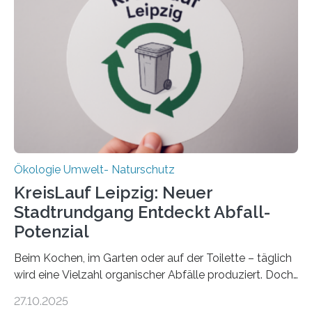
verlässlich prognostizieren lässt. Grünes Licht für
„DynaCom“: Die Deutsche Forschungsgemeinschaft
(DFG) fördert das Anfang 2019 gestartete
Forschungsprojekt an der Universität Oldenburg für
zwei weitere Jahre mit rund 1,2 Millionen Euro. „Wir
freuen uns sehr über…
Ökologie Umwelt- Naturschutz
KreisLauf Leipzig: Neuer
Stadtrundgang Entdeckt Abfall-
Potenzial
Beim Kochen, im Garten oder auf der Toilette – täglich
wird eine Vielzahl organischer Abfälle produziert. Doch
was oft als „Müll“ gilt, steckt voller Wertstoffe, die ihr
27.10.2025
Potenzial nur dann entfalten können, wenn sie in