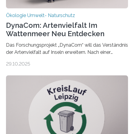
Ökologie Umwelt- Naturschutz
DynaCom: Artenvielfalt Im
Wattenmeer Neu Entdecken
Das Forschungsprojekt „DynaCom“ will das Verständnis
der Artenvielfalt auf Inseln erweitern. Nach einer
zehnjährigen Phase mit Experimenten und
29.10.2025
Beobachtungen im Wattenmeer ist nun eine große
Datenauswertung geplant. Forschende der Universität
Oldenburg befassen sich insbesondere damit, wie ein
Ökosystem gedeiht – und wie sich dieser Prozess
verlässlich prognostizieren lässt. Grünes Licht für
„DynaCom“: Die Deutsche Forschungsgemeinschaft
(DFG) fördert das Anfang 2019 gestartete
Forschungsprojekt an der Universität Oldenburg für
zwei weitere Jahre mit rund 1,2 Millionen Euro. „Wir
freuen uns sehr über…