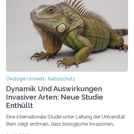
Aufbauphase an den Auftraggeber, das
Bundesministerium für Landwirtschaft, Ernährung und
Heimat. Braunschweig/Eberswalde (23. Oktober 2025).
Ein Netz aus 155 Messstationen spannt sich neuerdings
über Deutschlands Moorböden. Eingerichtet wurden sie
in den vergangenen fünf Jahren von
Wissenschaftlerinnen und Wissenschaftlern des
Thünen-Instituts für Agrarklimaschutz…
Ökologie Umwelt- Naturschutz
Dynamik Und Auswirkungen
Invasiver Arten: Neue Studie
Enthüllt
Eine internationale Studie unter Leitung der Universität
Bern zeigt erstmals, dass biologische Invasionen
Ökosysteme nicht auf einheitliche Weise verändern.