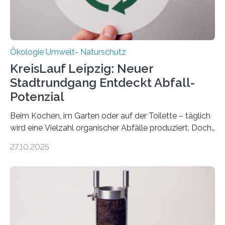
Ökologie Umwelt- Naturschutz
KreisLauf Leipzig: Neuer
Stadtrundgang Entdeckt Abfall-
Potenzial
Beim Kochen, im Garten oder auf der Toilette – täglich
wird eine Vielzahl organischer Abfälle produziert. Doch
was oft als „Müll“ gilt, steckt voller Wertstoffe, die ihr
27.10.2025
Potenzial nur dann entfalten können, wenn sie in
Kreisläufe zurückgeführt werden. Wie das genau
funktioniert und warum das auch für die nachhaltige
Veränderung der Wirtschaft wichtig ist, zeigt der vom
Deutschen Biomasseforschungszentrum und der
Stadtreinigung Leipzig konzipierte und am 24. Oktober
2025 offiziell eingeweihte Stadtrundgang „KreisLauf“. Er