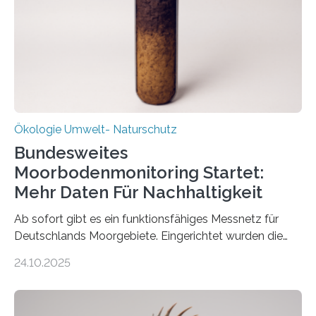
ist ab sofort im Leipziger Stadtgebiet…
Ökologie Umwelt- Naturschutz
Bundesweites
Moorbodenmonitoring Startet:
Mehr Daten Für Nachhaltigkeit
Ab sofort gibt es ein funktionsfähiges Messnetz für
Deutschlands Moorgebiete. Eingerichtet wurden die
155 Messpunkte in Offenland und Wald in den
24.10.2025
vergangenen fünf Jahren von Wissenschaftlerinnen
und Wissenschaftlern des Thünen-Instituts. Am
heutigen Donnerstag übergeben sie ihren Bericht zur