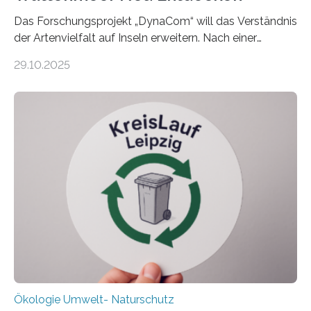
Das Forschungsprojekt „DynaCom“ will das Verständnis
der Artenvielfalt auf Inseln erweitern. Nach einer
zehnjährigen Phase mit Experimenten und
29.10.2025
Beobachtungen im Wattenmeer ist nun eine große
Datenauswertung geplant. Forschende der Universität
Oldenburg befassen sich insbesondere damit, wie ein
Ökosystem gedeiht – und wie sich dieser Prozess
verlässlich prognostizieren lässt. Grünes Licht für
„DynaCom“: Die Deutsche Forschungsgemeinschaft
(DFG) fördert das Anfang 2019 gestartete
Forschungsprojekt an der Universität Oldenburg für
zwei weitere Jahre mit rund 1,2 Millionen Euro. „Wir
freuen uns sehr über…
Ökologie Umwelt- Naturschutz