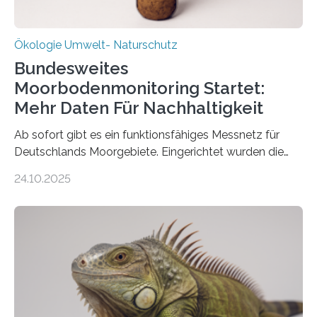
Ökologie Umwelt- Naturschutz
Bundesweites
Moorbodenmonitoring Startet:
Mehr Daten Für Nachhaltigkeit
Ab sofort gibt es ein funktionsfähiges Messnetz für
Deutschlands Moorgebiete. Eingerichtet wurden die
155 Messpunkte in Offenland und Wald in den
24.10.2025
vergangenen fünf Jahren von Wissenschaftlerinnen
und Wissenschaftlern des Thünen-Instituts. Am
heutigen Donnerstag übergeben sie ihren Bericht zur
Aufbauphase an den Auftraggeber, das
Bundesministerium für Landwirtschaft, Ernährung und
Heimat. Braunschweig/Eberswalde (23. Oktober 2025).
Ein Netz aus 155 Messstationen spannt sich neuerdings
über Deutschlands Moorböden. Eingerichtet wurden sie