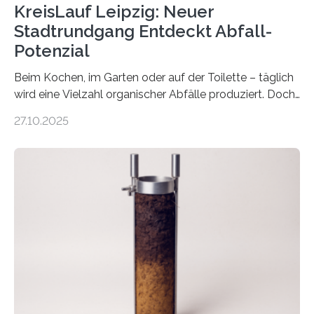
KreisLauf Leipzig: Neuer
Stadtrundgang Entdeckt Abfall-
Potenzial
Beim Kochen, im Garten oder auf der Toilette – täglich
wird eine Vielzahl organischer Abfälle produziert. Doch
was oft als „Müll“ gilt, steckt voller Wertstoffe, die ihr
27.10.2025
Potenzial nur dann entfalten können, wenn sie in
Kreisläufe zurückgeführt werden. Wie das genau
funktioniert und warum das auch für die nachhaltige
Veränderung der Wirtschaft wichtig ist, zeigt der vom
Deutschen Biomasseforschungszentrum und der
Stadtreinigung Leipzig konzipierte und am 24. Oktober
2025 offiziell eingeweihte Stadtrundgang „KreisLauf“. Er
ist ab sofort im Leipziger Stadtgebiet…