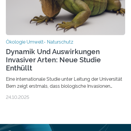
in den vergangenen fünf Jahren von
Wissenschaftlerinnen und Wissenschaftlern des
Thünen-Instituts für Agrarklimaschutz…
Ökologie Umwelt- Naturschutz
Dynamik Und Auswirkungen
Invasiver Arten: Neue Studie
Enthüllt
Eine internationale Studie unter Leitung der Universität
Bern zeigt erstmals, dass biologische Invasionen
Ökosysteme nicht auf einheitliche Weise verändern.
24.10.2025
Einige Auswirkungen, insbesondere der durch invasive
Arten verursachte Verlust einheimischer
Pflanzenvielfalt, sind anhaltend und verstärken sich mit
der Zeit. Andere Auswirkungen, wie etwa Änderungen
des Nährstoffgehalts im Boden, klingen mit