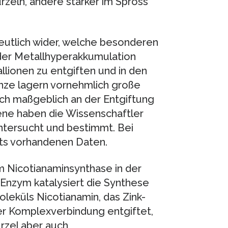
rzeln, andere stärker im Spross
eutlich wider, welche besonderen
 der Metallhyperakkumulation
llionen zu entgiften und in den
anze lagern vornehmlich große
ch maßgeblich an der Entgiftung
 Gene haben die Wissenschaftler
ntersucht und bestimmt. Bei
its vorhandenen Daten.
 Nicotianaminsynthase in der
e Enzym katalysiert die Synthese
leküls Nicotianamin, das Zink-
er Komplexverbindung entgiftet,
urzel aber auch