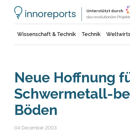
Wissenschaft & Technik
Informationstechnologie
Energie & Elektrotechnik
Unterstützt durch
das revolutionäre Proje
Wissenschaft & Technik
Technik
Weltwirts
Neue Hoffnung f
Schwermetall-be
Böden
04 December 2003