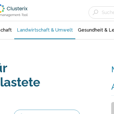
Landwirtschaft & Umwelt
Gesundheit &
Agrar- Forstwissenschaften
Unternehmensmeldungen
Biowissenschafte
Ökologie Umwelt- Naturschutz
ktmanagement-Tool
chaft
Landwirtschaft & Umwelt
Gesundheit & L
ür
lastete