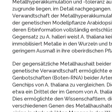
Metallhyperakkumulation und -toleranz a
zugrunde liegen, im Detail nachgegangen. 
Verwandtschaft der Metallhyperakkumulator
der genetischen Modellpflanze Arabidopsi
deren Erbinformation vollständig entschlüs
Gegensatz zu A. halleri weist A. thaliana ke
immobilisiert Metalle in den Wurzeln und tr
geringem Ausmaß in ihre oberirdischen Pfl
Der gegensätzliche Metallhaushalt beider
genetische Verwandtschaft ermöglichte es
Genbotschaften (Boten-RNA) beider Arten
Genchips von A. thaliana zu vergleichen. D
etwa ein Drittel der im Genom von A. thal
Dies ermöglichte den Wissenschaftlern, d
verschiedenen Genen des Metallhaushaltes