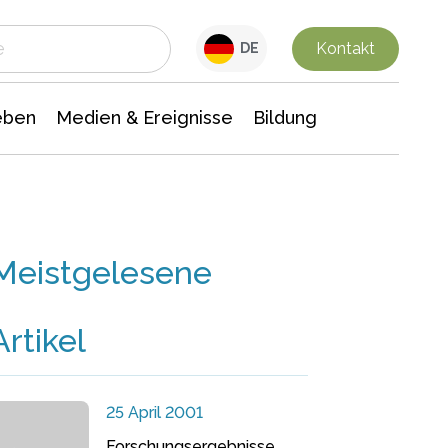
 Leben
Medien & Ereignisse
Interdisziplinäre Forschung
Veranstaltungsnachrichten
n Chemie
Gesellschaftswissenschaften
Kontakt
DE
eben
Medien & Ereignisse
Bildung
Meistgelesene
Artikel
25 April 2001
Forschungsergebnisse