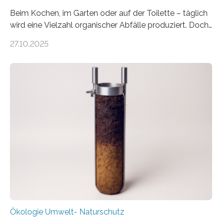
Beim Kochen, im Garten oder auf der Toilette – täglich
wird eine Vielzahl organischer Abfälle produziert. Doch
was oft als „Müll“ gilt, steckt voller Wertstoffe, die ihr
27.10.2025
Potenzial nur dann entfalten können, wenn sie in
Kreisläufe zurückgeführt werden. Wie das genau
funktioniert und warum das auch für die nachhaltige
Veränderung der Wirtschaft wichtig ist, zeigt der vom
Deutschen Biomasseforschungszentrum und der
Stadtreinigung Leipzig konzipierte und am 24. Oktober
2025 offiziell eingeweihte Stadtrundgang „KreisLauf“. Er
ist ab sofort im Leipziger Stadtgebiet…
Ökologie Umwelt- Naturschutz