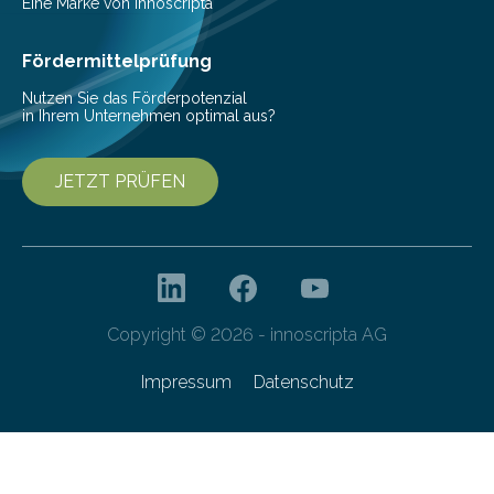
kontinuierliche Überwachung sinnvoller ist. Biologische
Eine Marke von innoscripta
Invasionen treten auf, wenn nicht…
Fördermittelprüfung
Nutzen Sie das Förderpotenzial
in Ihrem Unternehmen optimal aus?
JETZT PRÜFEN
Copyright © 2026 - innoscripta AG
Impressum
Datenschutz