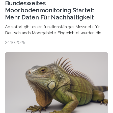
Bundesweites
Moorbodenmonitoring Startet:
Mehr Daten Für Nachhaltigkeit
Ab sofort gibt es ein funktionsfähiges Messnetz für
Deutschlands Moorgebiete. Eingerichtet wurden die
155 Messpunkte in Offenland und Wald in den
24.10.2025
vergangenen fünf Jahren von Wissenschaftlerinnen
und Wissenschaftlern des Thünen-Instituts. Am
heutigen Donnerstag übergeben sie ihren Bericht zur
Aufbauphase an den Auftraggeber, das
Bundesministerium für Landwirtschaft, Ernährung und
Heimat. Braunschweig/Eberswalde (23. Oktober 2025).
Ein Netz aus 155 Messstationen spannt sich neuerdings
über Deutschlands Moorböden. Eingerichtet wurden sie
in den vergangenen fünf Jahren von
Wissenschaftlerinnen und Wissenschaftlern des
Thünen-Instituts für Agrarklimaschutz…