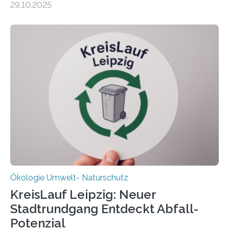
29.10.2025
Beobachtungen im Wattenmeer ist nun eine große
Datenauswertung geplant. Forschende der Universität
Oldenburg befassen sich insbesondere damit, wie ein
Ökosystem gedeiht – und wie sich dieser Prozess
verlässlich prognostizieren lässt. Grünes Licht für
„DynaCom“: Die Deutsche Forschungsgemeinschaft
(DFG) fördert das Anfang 2019 gestartete
Forschungsprojekt an der Universität Oldenburg für
zwei weitere Jahre mit rund 1,2 Millionen Euro. „Wir
freuen uns sehr über…
Ökologie Umwelt- Naturschutz
KreisLauf Leipzig: Neuer
Stadtrundgang Entdeckt Abfall-
Potenzial