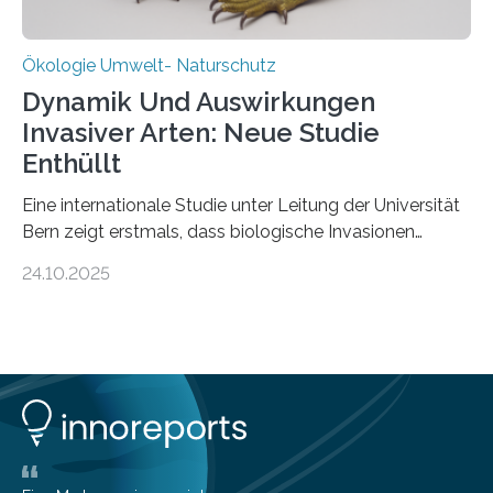
Ökologie Umwelt- Naturschutz
Dynamik Und Auswirkungen
Invasiver Arten: Neue Studie
Enthüllt
Eine internationale Studie unter Leitung der Universität
Bern zeigt erstmals, dass biologische Invasionen
Ökosysteme nicht auf einheitliche Weise verändern.
24.10.2025
Einige Auswirkungen, insbesondere der durch invasive
Arten verursachte Verlust einheimischer
Pflanzenvielfalt, sind anhaltend und verstärken sich mit
der Zeit. Andere Auswirkungen, wie etwa Änderungen
des Nährstoffgehalts im Boden, klingen mit
zunehmender Dauer der Invasionen oft ab. Die
Ergebnisse könnten bei der Entscheidung helfen, wann
schnell gehandelt werden sollte und wann eine