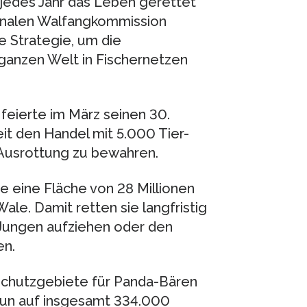
jedes Jahr das Leben gerettet
ionalen Walfangkommission
e Strategie, um die
 ganzen Welt in Fischernetzen
eierte im März seinen 30.
t den Handel mit 5.000 Tier-
 Ausrottung zu bewahren.
e eine Fläche von 28 Millionen
le. Damit retten sie langfristig
re Jungen aufziehen oder den
en.
 Schutzgebiete für Panda-Bären
 nun auf insgesamt 334.000