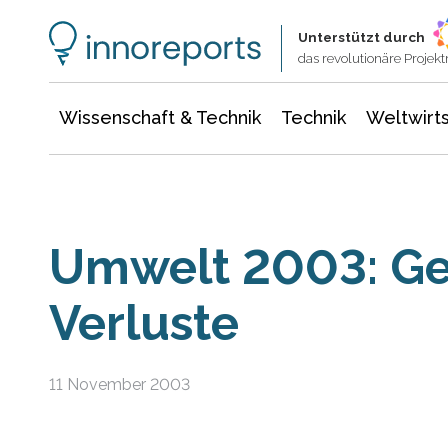
Wissenschaft & Technik
Informationstechnologie
Energie & Elektrotechnik
Unterstützt durch
das revolutionäre Proje
Wissenschaft & Technik
Technik
Weltwirts
Umwelt 2003: G
Verluste
11 November 2003