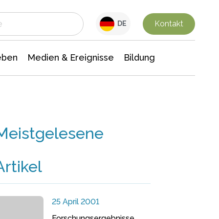
 Leben
Medien & Ereignisse
Interdisziplinäre Forschung
Veranstaltungsnachrichten
n Chemie
Gesellschaftswissenschaften
Kontakt
DE
eben
Medien & Ereignisse
Bildung
Meistgelesene
Artikel
25 April 2001
Forschungsergebnisse