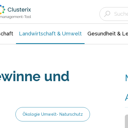
Landwirtschaft & Umwelt
Gesundheit &
Agrar- Forstwissenschaften
Unternehmensmeldungen
Biowissenschafte
Ökologie Umwelt- Naturschutz
ktmanagement-Tool
chaft
Landwirtschaft & Umwelt
Gesundheit & L
ewinne und
Ökologie Umwelt- Naturschutz