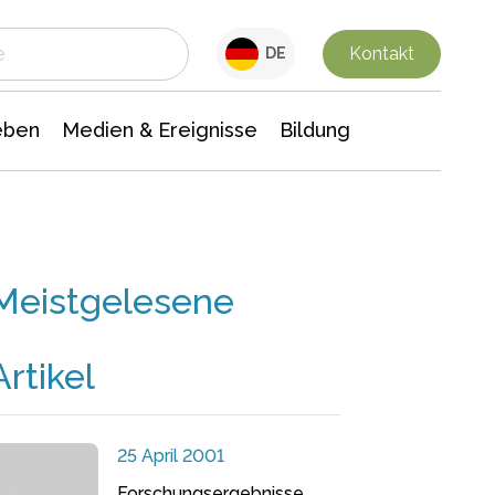
 Leben
Medien & Ereignisse
Interdisziplinäre Forschung
Veranstaltungsnachrichten
n Chemie
Gesellschaftswissenschaften
Kontakt
DE
eben
Medien & Ereignisse
Bildung
Meistgelesene
Artikel
25 April 2001
Forschungsergebnisse