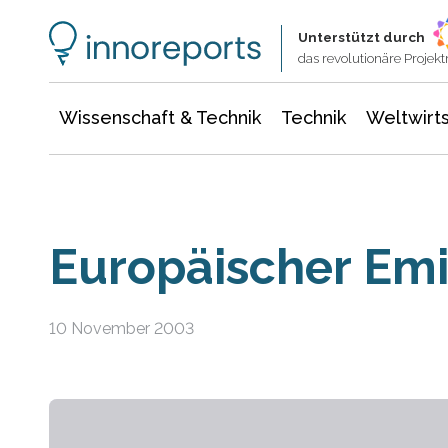
Wissenschaft & Technik
Informationstechnologie
Energie & Elektrotechnik
Unterstützt durch
das revolutionäre Proje
Wissenschaft & Technik
Technik
Weltwirts
Europäischer Emi
10 November 2003