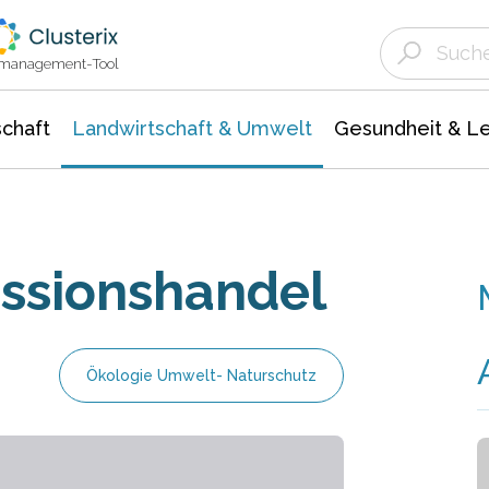
Landwirtschaft & Umwelt
Gesundheit &
Agrar- Forstwissenschaften
Unternehmensmeldungen
Biowissenschafte
Ökologie Umwelt- Naturschutz
ktmanagement-Tool
chaft
Landwirtschaft & Umwelt
Gesundheit & L
ssionshandel
Ökologie Umwelt- Naturschutz