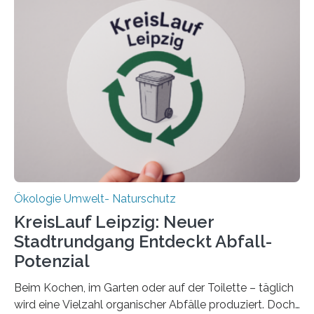
Oldenburg befassen sich insbesondere damit, wie ein
Ökosystem gedeiht – und wie sich dieser Prozess
verlässlich prognostizieren lässt. Grünes Licht für
„DynaCom“: Die Deutsche Forschungsgemeinschaft
(DFG) fördert das Anfang 2019 gestartete
Forschungsprojekt an der Universität Oldenburg für
zwei weitere Jahre mit rund 1,2 Millionen Euro. „Wir
freuen uns sehr über…
Ökologie Umwelt- Naturschutz
KreisLauf Leipzig: Neuer
Stadtrundgang Entdeckt Abfall-
Potenzial
Beim Kochen, im Garten oder auf der Toilette – täglich
wird eine Vielzahl organischer Abfälle produziert. Doch