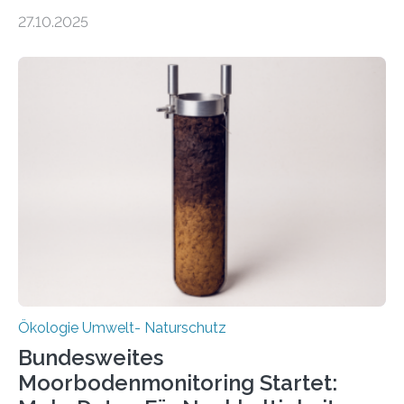
was oft als „Müll“ gilt, steckt voller Wertstoffe, die ihr
27.10.2025
Potenzial nur dann entfalten können, wenn sie in
Kreisläufe zurückgeführt werden. Wie das genau
funktioniert und warum das auch für die nachhaltige
Veränderung der Wirtschaft wichtig ist, zeigt der vom
Deutschen Biomasseforschungszentrum und der
Stadtreinigung Leipzig konzipierte und am 24. Oktober
2025 offiziell eingeweihte Stadtrundgang „KreisLauf“. Er
ist ab sofort im Leipziger Stadtgebiet…
Ökologie Umwelt- Naturschutz
Bundesweites
Moorbodenmonitoring Startet: