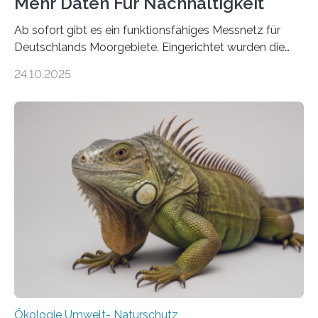
Mehr Daten Für Nachhaltigkeit
Ab sofort gibt es ein funktionsfähiges Messnetz für
Deutschlands Moorgebiete. Eingerichtet wurden die
155 Messpunkte in Offenland und Wald in den
24.10.2025
vergangenen fünf Jahren von Wissenschaftlerinnen
und Wissenschaftlern des Thünen-Instituts. Am
heutigen Donnerstag übergeben sie ihren Bericht zur
Aufbauphase an den Auftraggeber, das
Bundesministerium für Landwirtschaft, Ernährung und
Heimat. Braunschweig/Eberswalde (23. Oktober 2025).
Ein Netz aus 155 Messstationen spannt sich neuerdings
über Deutschlands Moorböden. Eingerichtet wurden sie
in den vergangenen fünf Jahren von
Wissenschaftlerinnen und Wissenschaftlern des
Thünen-Instituts für Agrarklimaschutz…
Ökologie Umwelt- Naturschutz