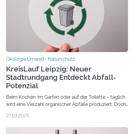
(DFG) fördert das Anfang 2019 gestartete
Forschungsprojekt an der Universität Oldenburg für
zwei weitere Jahre mit rund 1,2 Millionen Euro. „Wir
freuen uns sehr über…
Ökologie Umwelt- Naturschutz
KreisLauf Leipzig: Neuer
Stadtrundgang Entdeckt Abfall-
Potenzial
Beim Kochen, im Garten oder auf der Toilette – täglich
wird eine Vielzahl organischer Abfälle produziert. Doch
was oft als „Müll“ gilt, steckt voller Wertstoffe, die ihr
27.10.2025
Potenzial nur dann entfalten können, wenn sie in
Kreisläufe zurückgeführt werden. Wie das genau
funktioniert und warum das auch für die nachhaltige