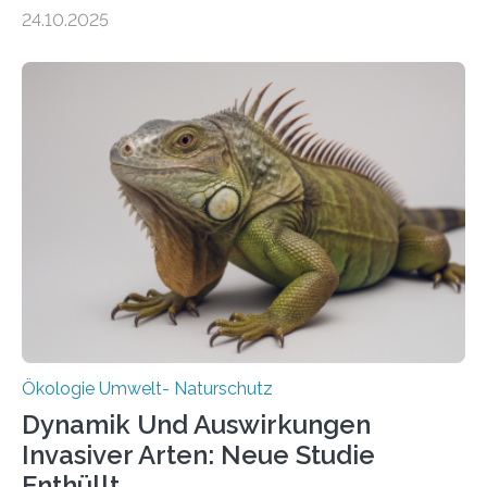
155 Messpunkte in Offenland und Wald in den
24.10.2025
vergangenen fünf Jahren von Wissenschaftlerinnen
und Wissenschaftlern des Thünen-Instituts. Am
heutigen Donnerstag übergeben sie ihren Bericht zur
Aufbauphase an den Auftraggeber, das
Bundesministerium für Landwirtschaft, Ernährung und
Heimat. Braunschweig/Eberswalde (23. Oktober 2025).
Ein Netz aus 155 Messstationen spannt sich neuerdings
über Deutschlands Moorböden. Eingerichtet wurden sie
in den vergangenen fünf Jahren von
Wissenschaftlerinnen und Wissenschaftlern des
Thünen-Instituts für Agrarklimaschutz…
Ökologie Umwelt- Naturschutz
Dynamik Und Auswirkungen
Invasiver Arten: Neue Studie
Enthüllt