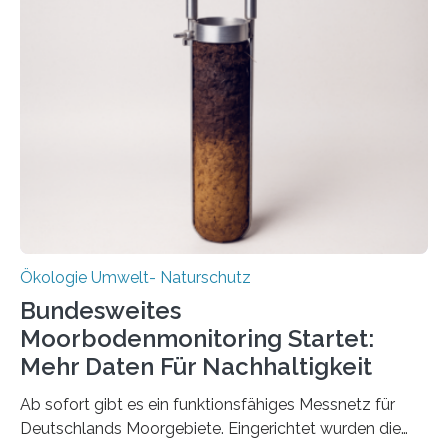
Veränderung der Wirtschaft wichtig ist, zeigt der vom
Deutschen Biomasseforschungszentrum und der
Stadtreinigung Leipzig konzipierte und am 24. Oktober
2025 offiziell eingeweihte Stadtrundgang „KreisLauf“. Er
ist ab sofort im Leipziger Stadtgebiet…
Ökologie Umwelt- Naturschutz
Bundesweites
Moorbodenmonitoring Startet:
Mehr Daten Für Nachhaltigkeit
Ab sofort gibt es ein funktionsfähiges Messnetz für
Deutschlands Moorgebiete. Eingerichtet wurden die