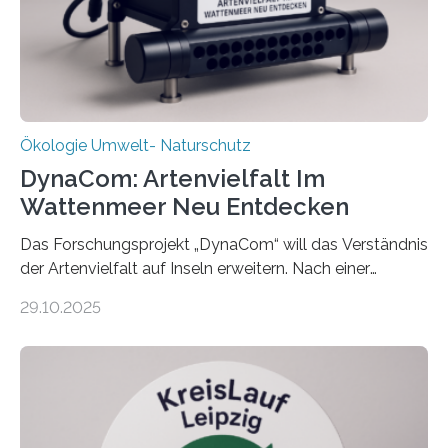
Ökologie Umwelt- Naturschutz
DynaCom: Artenvielfalt Im
Wattenmeer Neu Entdecken
Das Forschungsprojekt „DynaCom“ will das Verständnis
der Artenvielfalt auf Inseln erweitern. Nach einer
zehnjährigen Phase mit Experimenten und
29.10.2025
Beobachtungen im Wattenmeer ist nun eine große
Datenauswertung geplant. Forschende der Universität
Oldenburg befassen sich insbesondere damit, wie ein
Ökosystem gedeiht – und wie sich dieser Prozess
verlässlich prognostizieren lässt. Grünes Licht für
„DynaCom“: Die Deutsche Forschungsgemeinschaft