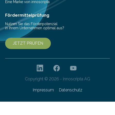
kontinuierliche Überwachung sinnvoller ist. Biologische
Eine Marke von innoscripta
Invasionen treten auf, wenn nicht…
Fördermittelprüfung
Nutzen Sie das Förderpotenzial
in Ihrem Unternehmen optimal aus?
JETZT PRÜFEN
Copyright © 2026 - innoscripta AG
Impressum
Datenschutz