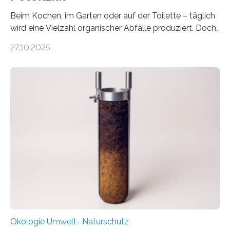
Beim Kochen, im Garten oder auf der Toilette – täglich
wird eine Vielzahl organischer Abfälle produziert. Doch
was oft als „Müll“ gilt, steckt voller Wertstoffe, die ihr
27.10.2025
Potenzial nur dann entfalten können, wenn sie in
Kreisläufe zurückgeführt werden. Wie das genau
funktioniert und warum das auch für die nachhaltige
Veränderung der Wirtschaft wichtig ist, zeigt der vom
Deutschen Biomasseforschungszentrum und der
Stadtreinigung Leipzig konzipierte und am 24. Oktober
2025 offiziell eingeweihte Stadtrundgang „KreisLauf“. Er
ist ab sofort im Leipziger Stadtgebiet…
Ökologie Umwelt- Naturschutz