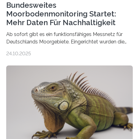
Bundesweites
Moorbodenmonitoring Startet:
Mehr Daten Für Nachhaltigkeit
Ab sofort gibt es ein funktionsfähiges Messnetz für
Deutschlands Moorgebiete. Eingerichtet wurden die
155 Messpunkte in Offenland und Wald in den
24.10.2025
vergangenen fünf Jahren von Wissenschaftlerinnen
und Wissenschaftlern des Thünen-Instituts. Am
heutigen Donnerstag übergeben sie ihren Bericht zur
Aufbauphase an den Auftraggeber, das
Bundesministerium für Landwirtschaft, Ernährung und
Heimat. Braunschweig/Eberswalde (23. Oktober 2025).
Ein Netz aus 155 Messstationen spannt sich neuerdings
über Deutschlands Moorböden. Eingerichtet wurden sie
in den vergangenen fünf Jahren von
Wissenschaftlerinnen und Wissenschaftlern des
Thünen-Instituts für Agrarklimaschutz…