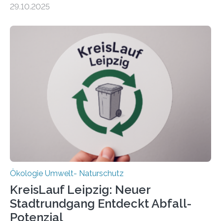
29.10.2025
Beobachtungen im Wattenmeer ist nun eine große
Datenauswertung geplant. Forschende der Universität
Oldenburg befassen sich insbesondere damit, wie ein
Ökosystem gedeiht – und wie sich dieser Prozess
verlässlich prognostizieren lässt. Grünes Licht für
„DynaCom“: Die Deutsche Forschungsgemeinschaft
(DFG) fördert das Anfang 2019 gestartete
Forschungsprojekt an der Universität Oldenburg für
zwei weitere Jahre mit rund 1,2 Millionen Euro. „Wir
freuen uns sehr über…
Ökologie Umwelt- Naturschutz
KreisLauf Leipzig: Neuer
Stadtrundgang Entdeckt Abfall-
Potenzial