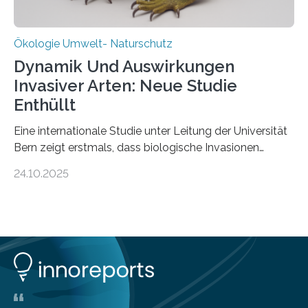
Ökologie Umwelt- Naturschutz
Dynamik Und Auswirkungen
Invasiver Arten: Neue Studie
Enthüllt
Eine internationale Studie unter Leitung der Universität
Bern zeigt erstmals, dass biologische Invasionen
Ökosysteme nicht auf einheitliche Weise verändern.
24.10.2025
Einige Auswirkungen, insbesondere der durch invasive
Arten verursachte Verlust einheimischer
Pflanzenvielfalt, sind anhaltend und verstärken sich mit
der Zeit. Andere Auswirkungen, wie etwa Änderungen
des Nährstoffgehalts im Boden, klingen mit
zunehmender Dauer der Invasionen oft ab. Die
Ergebnisse könnten bei der Entscheidung helfen, wann
schnell gehandelt werden sollte und wann eine