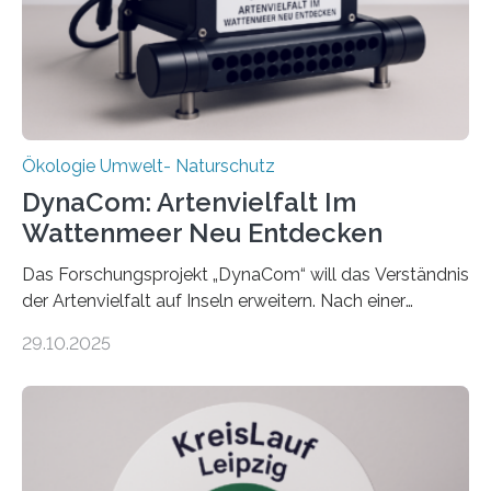
Ökologie Umwelt- Naturschutz
DynaCom: Artenvielfalt Im
Wattenmeer Neu Entdecken
Das Forschungsprojekt „DynaCom“ will das Verständnis
der Artenvielfalt auf Inseln erweitern. Nach einer
zehnjährigen Phase mit Experimenten und
29.10.2025
Beobachtungen im Wattenmeer ist nun eine große
Datenauswertung geplant. Forschende der Universität
Oldenburg befassen sich insbesondere damit, wie ein
Ökosystem gedeiht – und wie sich dieser Prozess
verlässlich prognostizieren lässt. Grünes Licht für
„DynaCom“: Die Deutsche Forschungsgemeinschaft