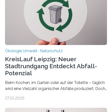
(DFG) fördert das Anfang 2019 gestartete
Forschungsprojekt an der Universität Oldenburg für
zwei weitere Jahre mit rund 1,2 Millionen Euro. „Wir
freuen uns sehr über…
Ökologie Umwelt- Naturschutz
KreisLauf Leipzig: Neuer
Stadtrundgang Entdeckt Abfall-
Potenzial
Beim Kochen, im Garten oder auf der Toilette – täglich
wird eine Vielzahl organischer Abfälle produziert. Doch
was oft als „Müll“ gilt, steckt voller Wertstoffe, die ihr
27.10.2025
Potenzial nur dann entfalten können, wenn sie in
Kreisläufe zurückgeführt werden. Wie das genau