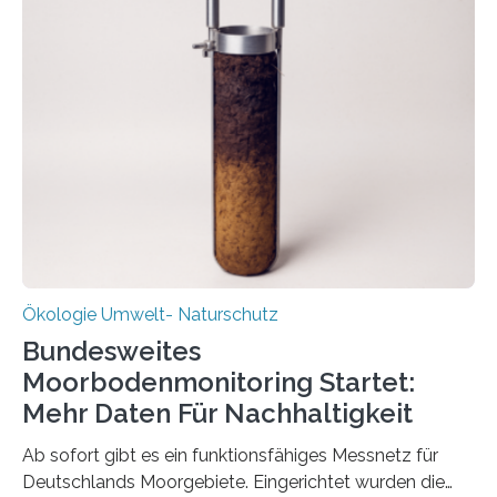
funktioniert und warum das auch für die nachhaltige
Veränderung der Wirtschaft wichtig ist, zeigt der vom
Deutschen Biomasseforschungszentrum und der
Stadtreinigung Leipzig konzipierte und am 24. Oktober
2025 offiziell eingeweihte Stadtrundgang „KreisLauf“. Er
ist ab sofort im Leipziger Stadtgebiet…
Ökologie Umwelt- Naturschutz
Bundesweites
Moorbodenmonitoring Startet:
Mehr Daten Für Nachhaltigkeit
Ab sofort gibt es ein funktionsfähiges Messnetz für
Deutschlands Moorgebiete. Eingerichtet wurden die