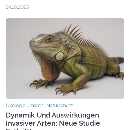
155 Messpunkte in Offenland und Wald in den
24.10.2025
vergangenen fünf Jahren von Wissenschaftlerinnen
und Wissenschaftlern des Thünen-Instituts. Am
heutigen Donnerstag übergeben sie ihren Bericht zur
Aufbauphase an den Auftraggeber, das
Bundesministerium für Landwirtschaft, Ernährung und
Heimat. Braunschweig/Eberswalde (23. Oktober 2025).
Ein Netz aus 155 Messstationen spannt sich neuerdings
über Deutschlands Moorböden. Eingerichtet wurden sie
in den vergangenen fünf Jahren von
Wissenschaftlerinnen und Wissenschaftlern des
Thünen-Instituts für Agrarklimaschutz…
Ökologie Umwelt- Naturschutz
Dynamik Und Auswirkungen
Invasiver Arten: Neue Studie