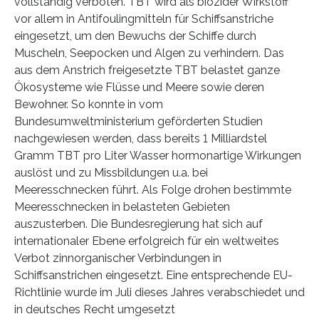
vollständig verboten. TBT wird als biozider Wirkstoff
vor allem in Antifoulingmitteln für Schiffsanstriche
eingesetzt, um den Bewuchs der Schiffe durch
Muscheln, Seepocken und Algen zu verhindern. Das
aus dem Anstrich freigesetzte TBT belastet ganze
Ökosysteme wie Flüsse und Meere sowie deren
Bewohner. So konnte in vom
Bundesumweltministerium geförderten Studien
nachgewiesen werden, dass bereits 1 Milliardstel
Gramm TBT pro Liter Wasser hormonartige Wirkungen
auslöst und zu Missbildungen u.a. bei
Meeresschnecken führt. Als Folge drohen bestimmte
Meeresschnecken in belasteten Gebieten
auszusterben. Die Bundesregierung hat sich auf
internationaler Ebene erfolgreich für ein weltweites
Verbot zinnorganischer Verbindungen in
Schiffsanstrichen eingesetzt. Eine entsprechende EU-
Richtlinie wurde im Juli dieses Jahres verabschiedet und
in deutsches Recht umgesetzt