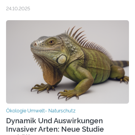
155 Messpunkte in Offenland und Wald in den
24.10.2025
vergangenen fünf Jahren von Wissenschaftlerinnen
und Wissenschaftlern des Thünen-Instituts. Am
heutigen Donnerstag übergeben sie ihren Bericht zur
Aufbauphase an den Auftraggeber, das
Bundesministerium für Landwirtschaft, Ernährung und
Heimat. Braunschweig/Eberswalde (23. Oktober 2025).
Ein Netz aus 155 Messstationen spannt sich neuerdings
über Deutschlands Moorböden. Eingerichtet wurden sie
in den vergangenen fünf Jahren von
Wissenschaftlerinnen und Wissenschaftlern des
Thünen-Instituts für Agrarklimaschutz…
Ökologie Umwelt- Naturschutz
Dynamik Und Auswirkungen
Invasiver Arten: Neue Studie