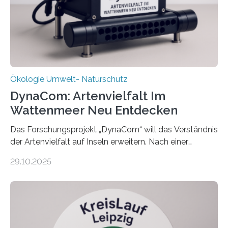
Ökologie Umwelt- Naturschutz
DynaCom: Artenvielfalt Im
Wattenmeer Neu Entdecken
Das Forschungsprojekt „DynaCom“ will das Verständnis
der Artenvielfalt auf Inseln erweitern. Nach einer
zehnjährigen Phase mit Experimenten und
29.10.2025
Beobachtungen im Wattenmeer ist nun eine große
Datenauswertung geplant. Forschende der Universität
Oldenburg befassen sich insbesondere damit, wie ein
Ökosystem gedeiht – und wie sich dieser Prozess
verlässlich prognostizieren lässt. Grünes Licht für
„DynaCom“: Die Deutsche Forschungsgemeinschaft