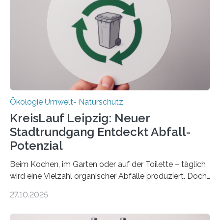
(DFG) fördert das Anfang 2019 gestartete
Forschungsprojekt an der Universität Oldenburg für
zwei weitere Jahre mit rund 1,2 Millionen Euro. „Wir
freuen uns sehr über…
Ökologie Umwelt- Naturschutz
KreisLauf Leipzig: Neuer
Stadtrundgang Entdeckt Abfall-
Potenzial
Beim Kochen, im Garten oder auf der Toilette – täglich
wird eine Vielzahl organischer Abfälle produziert. Doch
was oft als „Müll“ gilt, steckt voller Wertstoffe, die ihr
27.10.2025
Potenzial nur dann entfalten können, wenn sie in
Kreisläufe zurückgeführt werden. Wie das genau