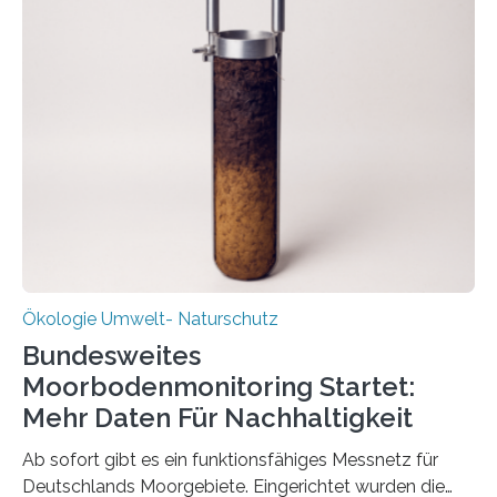
funktioniert und warum das auch für die nachhaltige
Veränderung der Wirtschaft wichtig ist, zeigt der vom
Deutschen Biomasseforschungszentrum und der
Stadtreinigung Leipzig konzipierte und am 24. Oktober
2025 offiziell eingeweihte Stadtrundgang „KreisLauf“. Er
ist ab sofort im Leipziger Stadtgebiet…
Ökologie Umwelt- Naturschutz
Bundesweites
Moorbodenmonitoring Startet:
Mehr Daten Für Nachhaltigkeit
Ab sofort gibt es ein funktionsfähiges Messnetz für
Deutschlands Moorgebiete. Eingerichtet wurden die