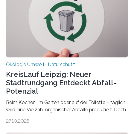
„DynaCom“: Die Deutsche Forschungsgemeinschaft
(DFG) fördert das Anfang 2019 gestartete
Forschungsprojekt an der Universität Oldenburg für
zwei weitere Jahre mit rund 1,2 Millionen Euro. „Wir
freuen uns sehr über…
Ökologie Umwelt- Naturschutz
KreisLauf Leipzig: Neuer
Stadtrundgang Entdeckt Abfall-
Potenzial
Beim Kochen, im Garten oder auf der Toilette – täglich
wird eine Vielzahl organischer Abfälle produziert. Doch
was oft als „Müll“ gilt, steckt voller Wertstoffe, die ihr
27.10.2025
Potenzial nur dann entfalten können, wenn sie in
Kreisläufe zurückgeführt werden. Wie das genau