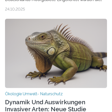
155 Messpunkte in Offenland und Wald in den
24.10.2025
vergangenen fünf Jahren von Wissenschaftlerinnen
und Wissenschaftlern des Thünen-Instituts. Am
heutigen Donnerstag übergeben sie ihren Bericht zur
Aufbauphase an den Auftraggeber, das
Bundesministerium für Landwirtschaft, Ernährung und
Heimat. Braunschweig/Eberswalde (23. Oktober 2025).
Ein Netz aus 155 Messstationen spannt sich neuerdings
über Deutschlands Moorböden. Eingerichtet wurden sie
in den vergangenen fünf Jahren von
Wissenschaftlerinnen und Wissenschaftlern des
Thünen-Instituts für Agrarklimaschutz…
Ökologie Umwelt- Naturschutz
Dynamik Und Auswirkungen
Invasiver Arten: Neue Studie