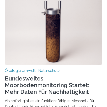
funktioniert und warum das auch für die nachhaltige
Veränderung der Wirtschaft wichtig ist, zeigt der vom
Deutschen Biomasseforschungszentrum und der
Stadtreinigung Leipzig konzipierte und am 24. Oktober
2025 offiziell eingeweihte Stadtrundgang „KreisLauf“. Er
ist ab sofort im Leipziger Stadtgebiet…
Ökologie Umwelt- Naturschutz
Bundesweites
Moorbodenmonitoring Startet:
Mehr Daten Für Nachhaltigkeit
Ab sofort gibt es ein funktionsfähiges Messnetz für
Deutschlands Moorgebiete. Eingerichtet wurden die