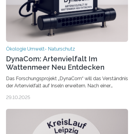
Ökologie Umwelt- Naturschutz
DynaCom: Artenvielfalt Im
Wattenmeer Neu Entdecken
Das Forschungsprojekt „DynaCom“ will das Verständnis
der Artenvielfalt auf Inseln erweitern. Nach einer
zehnjährigen Phase mit Experimenten und
29.10.2025
Beobachtungen im Wattenmeer ist nun eine große
Datenauswertung geplant. Forschende der Universität
Oldenburg befassen sich insbesondere damit, wie ein
Ökosystem gedeiht – und wie sich dieser Prozess
verlässlich prognostizieren lässt. Grünes Licht für