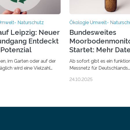
Umwelt- Naturschutz
Ökologie Umwelt- Natursch
auf Leipzig: Neuer
Bundesweites
undgang Entdeckt
Moorbodenmonito
-Potenzial
Startet: Mehr Dat
Nachhaltigkeit
n, im Garten oder auf der
Ab sofort gibt es ein funkti
täglich wird eine Vielzahl
Messnetz für Deutschlands
r Abfälle produziert. Doch
Moorgebiete. Eingerichtet w
24.10.2025
„Müll“ gilt, steckt voller
155 Messpunkte in Offenlan
 die ihr Potenzial nur dann
in den vergangenen fünf Jah
önnen, wenn sie in Kreisläufe
Wissenschaftlerinnen und
hrt werden. Wie das genau
Wissenschaftlern des Thünen
rt und warum das auch für
Am heutigen Donnerstag ü
ltige Veränderung der
sie ihren Bericht zur Aufbau
wichtig ist, zeigt der vom
den Auftraggeber, das