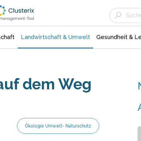
Landwirtschaft & Umwelt
Gesundheit &
Agrar- Forstwissenschaften
Unternehmensmeldungen
Biowissenschafte
Ökologie Umwelt- Naturschutz
ktmanagement-Tool
chaft
Landwirtschaft & Umwelt
Gesundheit & L
auf dem Weg
Ökologie Umwelt- Naturschutz