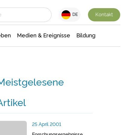
 Leben
Medien & Ereignisse
Interdisziplinäre Forschung
Veranstaltungsnachrichten
n Chemie
Gesellschaftswissenschaften
Kontakt
DE
eben
Medien & Ereignisse
Bildung
Meistgelesene
Artikel
25 April 2001
Forschungsergebnisse