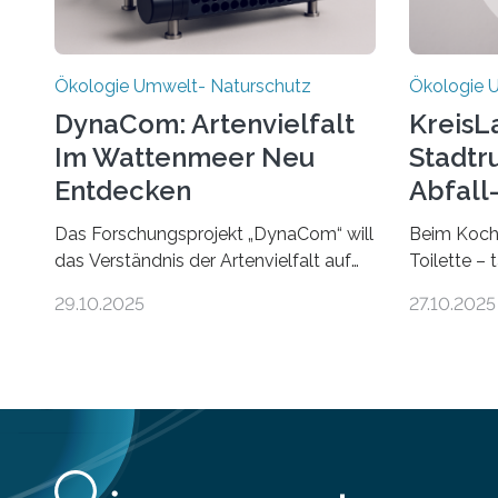
Ökologie Umwelt- Naturschutz
Ökologie 
DynaCom: Artenvielfalt
KreisL
Im Wattenmeer Neu
Stadtr
Entdecken
Abfall
Das Forschungsprojekt „DynaCom“ will
Beim Koche
das Verständnis der Artenvielfalt auf
Toilette – 
Inseln erweitern. Nach einer
organische
29.10.2025
27.10.2025
zehnjährigen Phase mit Experimenten
was oft als 
und Beobachtungen im Wattenmeer
Wertstoffe,
ist nun eine große Datenauswertung
entfalten k
geplant. Forschende der Universität
zurückgefü
Oldenburg befassen sich insbesondere
funktionie
damit, wie ein Ökosystem gedeiht –
die nachha
und wie sich dieser Prozess verlässlich
Wirtschaft 