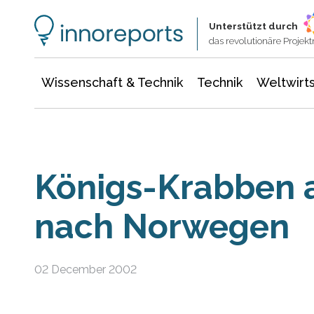
Wissenschaft & Technik
Informationstechnologie
Energie & Elektrotechnik
Unterstützt durch
das revolutionäre Proje
Wissenschaft & Technik
Technik
Weltwirts
Königs-Krabben 
nach Norwegen
02 December 2002