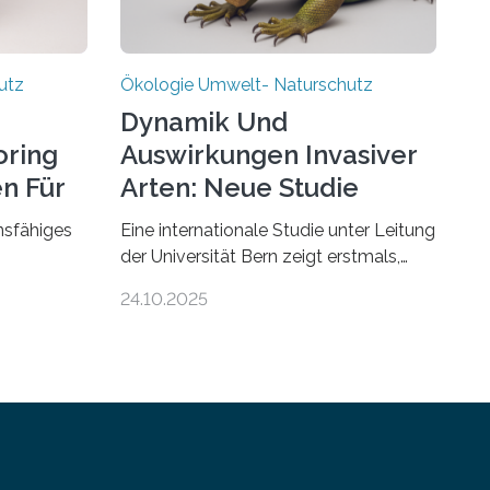
utz
Ökologie Umwelt- Naturschutz
Dynamik Und
ring
Auswirkungen Invasiver
en Für
Arten: Neue Studie
Enthüllt
onsfähiges
Eine internationale Studie unter Leitung
der Universität Bern zeigt erstmals,
urden die
dass biologische Invasionen
24.10.2025
d und Wald
Ökosysteme nicht auf einheitliche
ren von
Weise verändern. Einige Auswirkungen,
insbesondere der durch invasive Arten
-Instituts.
verursachte Verlust einheimischer
bergeben
Pflanzenvielfalt, sind anhaltend und
phase an
verstärken sich mit der Zeit. Andere
Auswirkungen, wie etwa Änderungen