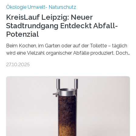
Ökologie Umwelt- Naturschutz
KreisLauf Leipzig: Neuer
Stadtrundgang Entdeckt Abfall-
Potenzial
Beim Kochen, im Garten oder auf der Toilette – täglich
wird eine Vielzahl organischer Abfälle produziert. Doch
was oft als „Müll“ gilt, steckt voller Wertstoffe, die ihr
27.10.2025
Potenzial nur dann entfalten können, wenn sie in
Kreisläufe zurückgeführt werden. Wie das genau
funktioniert und warum das auch für die nachhaltige
Veränderung der Wirtschaft wichtig ist, zeigt der vom
Deutschen Biomasseforschungszentrum und der
Stadtreinigung Leipzig konzipierte und am 24. Oktober
2025 offiziell eingeweihte Stadtrundgang „KreisLauf“. Er
ist ab sofort im Leipziger Stadtgebiet…