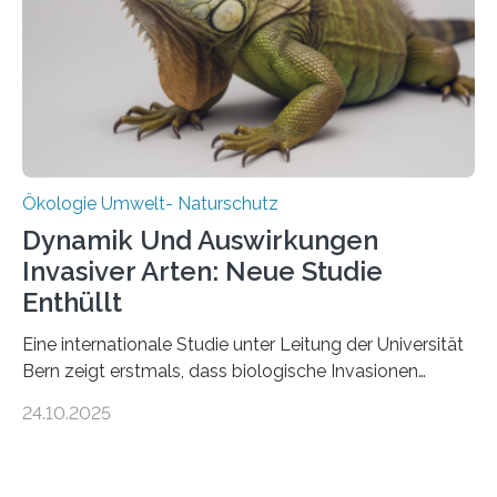
über Deutschlands Moorböden. Eingerichtet wurden sie
in den vergangenen fünf Jahren von
Wissenschaftlerinnen und Wissenschaftlern des
Thünen-Instituts für Agrarklimaschutz…
Ökologie Umwelt- Naturschutz
Dynamik Und Auswirkungen
Invasiver Arten: Neue Studie
Enthüllt
Eine internationale Studie unter Leitung der Universität
Bern zeigt erstmals, dass biologische Invasionen
Ökosysteme nicht auf einheitliche Weise verändern.
24.10.2025
Einige Auswirkungen, insbesondere der durch invasive
Arten verursachte Verlust einheimischer
Pflanzenvielfalt, sind anhaltend und verstärken sich mit