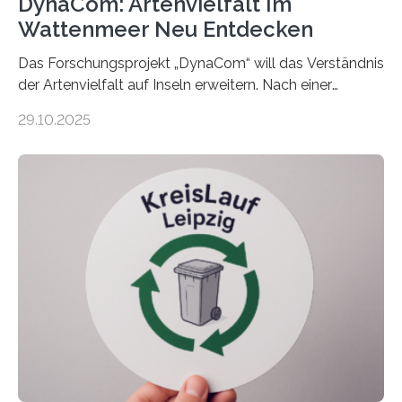
DynaCom: Artenvielfalt Im
Wattenmeer Neu Entdecken
Das Forschungsprojekt „DynaCom“ will das Verständnis
der Artenvielfalt auf Inseln erweitern. Nach einer
zehnjährigen Phase mit Experimenten und
29.10.2025
Beobachtungen im Wattenmeer ist nun eine große
Datenauswertung geplant. Forschende der Universität
Oldenburg befassen sich insbesondere damit, wie ein
Ökosystem gedeiht – und wie sich dieser Prozess
verlässlich prognostizieren lässt. Grünes Licht für
„DynaCom“: Die Deutsche Forschungsgemeinschaft
(DFG) fördert das Anfang 2019 gestartete
Forschungsprojekt an der Universität Oldenburg für
zwei weitere Jahre mit rund 1,2 Millionen Euro. „Wir
freuen uns sehr über…