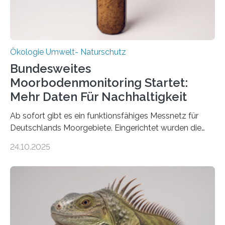
Ökologie Umwelt- Naturschutz
Bundesweites
Moorbodenmonitoring Startet:
Mehr Daten Für Nachhaltigkeit
Ab sofort gibt es ein funktionsfähiges Messnetz für
Deutschlands Moorgebiete. Eingerichtet wurden die
155 Messpunkte in Offenland und Wald in den
24.10.2025
vergangenen fünf Jahren von Wissenschaftlerinnen
und Wissenschaftlern des Thünen-Instituts. Am
heutigen Donnerstag übergeben sie ihren Bericht zur
Aufbauphase an den Auftraggeber, das
Bundesministerium für Landwirtschaft, Ernährung und
Heimat. Braunschweig/Eberswalde (23. Oktober 2025).
Ein Netz aus 155 Messstationen spannt sich neuerdings