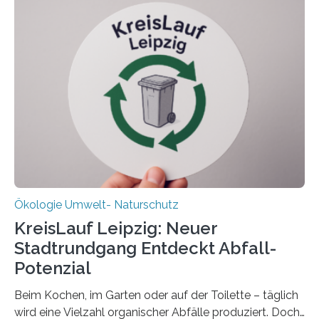
Oldenburg befassen sich insbesondere damit, wie ein
Ökosystem gedeiht – und wie sich dieser Prozess
verlässlich prognostizieren lässt. Grünes Licht für
„DynaCom“: Die Deutsche Forschungsgemeinschaft
(DFG) fördert das Anfang 2019 gestartete
Forschungsprojekt an der Universität Oldenburg für
zwei weitere Jahre mit rund 1,2 Millionen Euro. „Wir
freuen uns sehr über…
Ökologie Umwelt- Naturschutz
KreisLauf Leipzig: Neuer
Stadtrundgang Entdeckt Abfall-
Potenzial
Beim Kochen, im Garten oder auf der Toilette – täglich
wird eine Vielzahl organischer Abfälle produziert. Doch