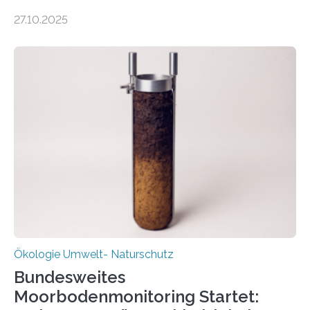
was oft als „Müll“ gilt, steckt voller Wertstoffe, die ihr
27.10.2025
Potenzial nur dann entfalten können, wenn sie in
Kreisläufe zurückgeführt werden. Wie das genau
funktioniert und warum das auch für die nachhaltige
Veränderung der Wirtschaft wichtig ist, zeigt der vom
Deutschen Biomasseforschungszentrum und der
Stadtreinigung Leipzig konzipierte und am 24. Oktober
2025 offiziell eingeweihte Stadtrundgang „KreisLauf“. Er
ist ab sofort im Leipziger Stadtgebiet…
Ökologie Umwelt- Naturschutz
Bundesweites
Moorbodenmonitoring Startet: