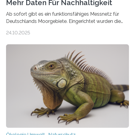
Mehr Daten Für Nachhaltigkeit
Ab sofort gibt es ein funktionsfähiges Messnetz für
Deutschlands Moorgebiete. Eingerichtet wurden die
155 Messpunkte in Offenland und Wald in den
24.10.2025
vergangenen fünf Jahren von Wissenschaftlerinnen
und Wissenschaftlern des Thünen-Instituts. Am
heutigen Donnerstag übergeben sie ihren Bericht zur
Aufbauphase an den Auftraggeber, das
Bundesministerium für Landwirtschaft, Ernährung und
Heimat. Braunschweig/Eberswalde (23. Oktober 2025).
Ein Netz aus 155 Messstationen spannt sich neuerdings
über Deutschlands Moorböden. Eingerichtet wurden sie
in den vergangenen fünf Jahren von
Wissenschaftlerinnen und Wissenschaftlern des
Thünen-Instituts für Agrarklimaschutz…
Ökologie Umwelt- Naturschutz