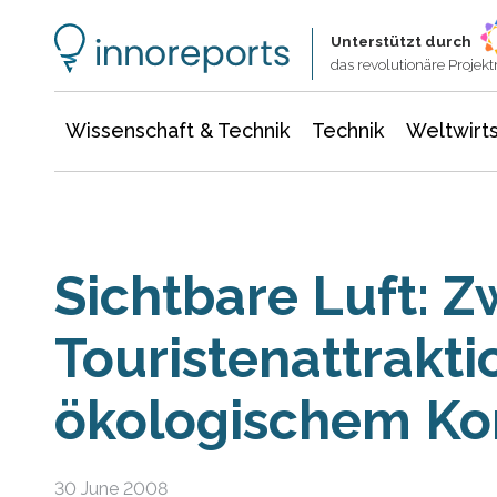
Wissenschaft & Technik
Informationstechnologie
Energie & Elektrotechnik
Unterstützt durch
das revolutionäre Proje
Wissenschaft & Technik
Technik
Weltwirts
Sichtbare Luft: 
Touristenattrakti
ökologischem Ko
30 June 2008