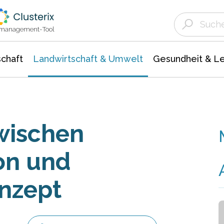
Landwirtschaft & Umwelt
Gesundheit &
Agrar- Forstwissenschaften
Unternehmensmeldungen
Biowissenschafte
Ökologie Umwelt- Naturschutz
ktmanagement-Tool
chaft
Landwirtschaft & Umwelt
Gesundheit & L
Zwischen
on und
nzept