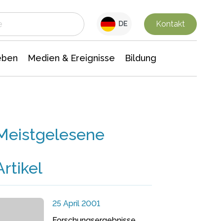
 Leben
Medien & Ereignisse
Interdisziplinäre Forschung
Veranstaltungsnachrichten
n Chemie
Gesellschaftswissenschaften
Kontakt
DE
eben
Medien & Ereignisse
Bildung
Meistgelesene
Artikel
25 April 2001
Forschungsergebnisse