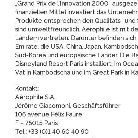
„Grand Prix de l’Innovation 2000“ ausgezei
finanziellen Mittel investiert das Unterne
Produkte entsprechen den Qualitäts- und
sind umweltfreundlich. Aérophile ist mit d
Ländern vertreten. Darunter befinden sich
Emirate, die USA, China, Japan, Kambodscha
Süd-Korea und europäische Länder. Die Ba
Disneyland Resort Paris installiert, im Oc
Vat in Kambodscha und im Great Park in Kal
Kontakt:
Aérophile S.A.
Jérôme Giacomoni, Geschäftsführer
106 avenue Félix Faure
F – 75015 Paris
Tel.: +33 (0)1 40 60 40 90