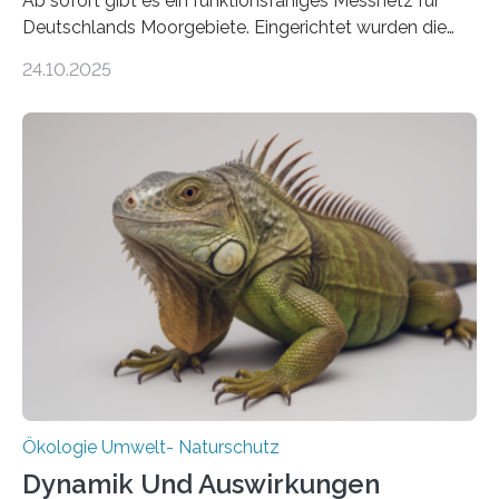
Ab sofort gibt es ein funktionsfähiges Messnetz für
Deutschlands Moorgebiete. Eingerichtet wurden die
155 Messpunkte in Offenland und Wald in den
24.10.2025
vergangenen fünf Jahren von Wissenschaftlerinnen
und Wissenschaftlern des Thünen-Instituts. Am
heutigen Donnerstag übergeben sie ihren Bericht zur
Aufbauphase an den Auftraggeber, das
Bundesministerium für Landwirtschaft, Ernährung und
Heimat. Braunschweig/Eberswalde (23. Oktober 2025).
Ein Netz aus 155 Messstationen spannt sich neuerdings
über Deutschlands Moorböden. Eingerichtet wurden sie
in den vergangenen fünf Jahren von
Wissenschaftlerinnen und Wissenschaftlern des
Thünen-Instituts für Agrarklimaschutz…
Ökologie Umwelt- Naturschutz
Dynamik Und Auswirkungen