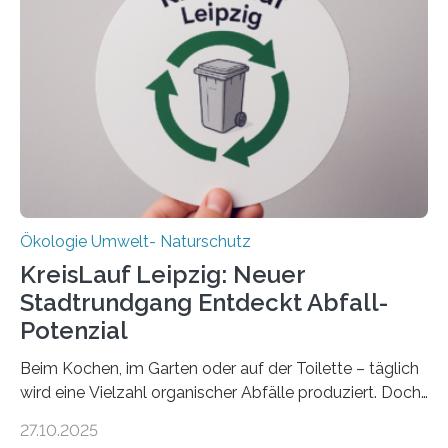
verlässlich prognostizieren lässt. Grünes Licht für
„DynaCom“: Die Deutsche Forschungsgemeinschaft
(DFG) fördert das Anfang 2019 gestartete
Forschungsprojekt an der Universität Oldenburg für
zwei weitere Jahre mit rund 1,2 Millionen Euro. „Wir
freuen uns sehr über…
Ökologie Umwelt- Naturschutz
KreisLauf Leipzig: Neuer
Stadtrundgang Entdeckt Abfall-
Potenzial
Beim Kochen, im Garten oder auf der Toilette – täglich
wird eine Vielzahl organischer Abfälle produziert. Doch
was oft als „Müll“ gilt, steckt voller Wertstoffe, die ihr
27.10.2025
Potenzial nur dann entfalten können, wenn sie in