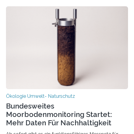
Kreisläufe zurückgeführt werden. Wie das genau
funktioniert und warum das auch für die nachhaltige
Veränderung der Wirtschaft wichtig ist, zeigt der vom
Deutschen Biomasseforschungszentrum und der
Stadtreinigung Leipzig konzipierte und am 24. Oktober
2025 offiziell eingeweihte Stadtrundgang „KreisLauf“. Er
ist ab sofort im Leipziger Stadtgebiet…
Ökologie Umwelt- Naturschutz
Bundesweites
Moorbodenmonitoring Startet:
Mehr Daten Für Nachhaltigkeit