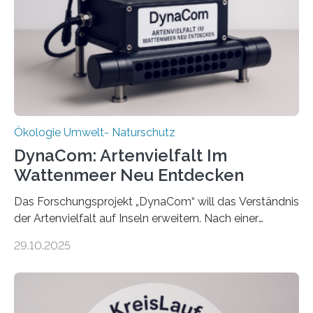
Ökologie Umwelt- Naturschutz
DynaCom: Artenvielfalt Im
Wattenmeer Neu Entdecken
Das Forschungsprojekt „DynaCom“ will das Verständnis
der Artenvielfalt auf Inseln erweitern. Nach einer
zehnjährigen Phase mit Experimenten und
29.10.2025
Beobachtungen im Wattenmeer ist nun eine große
Datenauswertung geplant. Forschende der Universität
Oldenburg befassen sich insbesondere damit, wie ein
Ökosystem gedeiht – und wie sich dieser Prozess