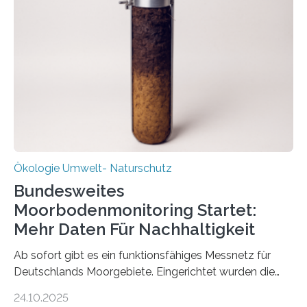
Deutschen Biomasseforschungszentrum und der
Stadtreinigung Leipzig konzipierte und am 24. Oktober
2025 offiziell eingeweihte Stadtrundgang „KreisLauf“. Er
ist ab sofort im Leipziger Stadtgebiet…
Ökologie Umwelt- Naturschutz
Bundesweites
Moorbodenmonitoring Startet:
Mehr Daten Für Nachhaltigkeit
Ab sofort gibt es ein funktionsfähiges Messnetz für
Deutschlands Moorgebiete. Eingerichtet wurden die
155 Messpunkte in Offenland und Wald in den
24.10.2025
vergangenen fünf Jahren von Wissenschaftlerinnen