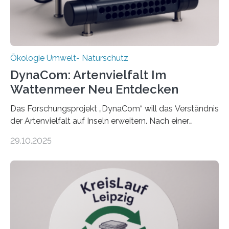
Ökologie Umwelt- Naturschutz
DynaCom: Artenvielfalt Im
Wattenmeer Neu Entdecken
Das Forschungsprojekt „DynaCom“ will das Verständnis
der Artenvielfalt auf Inseln erweitern. Nach einer
zehnjährigen Phase mit Experimenten und
29.10.2025
Beobachtungen im Wattenmeer ist nun eine große
Datenauswertung geplant. Forschende der Universität
Oldenburg befassen sich insbesondere damit, wie ein
Ökosystem gedeiht – und wie sich dieser Prozess
verlässlich prognostizieren lässt. Grünes Licht für
„DynaCom“: Die Deutsche Forschungsgemeinschaft
(DFG) fördert das Anfang 2019 gestartete