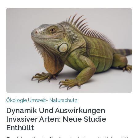
und Wissenschaftlern des Thünen-Instituts. Am
heutigen Donnerstag übergeben sie ihren Bericht zur
Aufbauphase an den Auftraggeber, das
Bundesministerium für Landwirtschaft, Ernährung und
Heimat. Braunschweig/Eberswalde (23. Oktober 2025).
Ein Netz aus 155 Messstationen spannt sich neuerdings
über Deutschlands Moorböden. Eingerichtet wurden sie
in den vergangenen fünf Jahren von
Wissenschaftlerinnen und Wissenschaftlern des
Thünen-Instituts für Agrarklimaschutz…
Ökologie Umwelt- Naturschutz
Dynamik Und Auswirkungen
Invasiver Arten: Neue Studie
Enthüllt