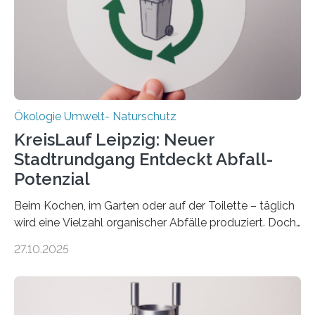
Forschungsprojekt an der Universität Oldenburg für
zwei weitere Jahre mit rund 1,2 Millionen Euro. „Wir
freuen uns sehr über…
Ökologie Umwelt- Naturschutz
KreisLauf Leipzig: Neuer
Stadtrundgang Entdeckt Abfall-
Potenzial
Beim Kochen, im Garten oder auf der Toilette – täglich
wird eine Vielzahl organischer Abfälle produziert. Doch
was oft als „Müll“ gilt, steckt voller Wertstoffe, die ihr
27.10.2025
Potenzial nur dann entfalten können, wenn sie in
Kreisläufe zurückgeführt werden. Wie das genau
funktioniert und warum das auch für die nachhaltige
Veränderung der Wirtschaft wichtig ist, zeigt der vom