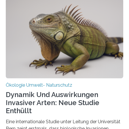
heutigen Donnerstag übergeben sie ihren Bericht zur
Aufbauphase an den Auftraggeber, das
Bundesministerium für Landwirtschaft, Ernährung und
Heimat. Braunschweig/Eberswalde (23. Oktober 2025).
Ein Netz aus 155 Messstationen spannt sich neuerdings
über Deutschlands Moorböden. Eingerichtet wurden sie
in den vergangenen fünf Jahren von
Wissenschaftlerinnen und Wissenschaftlern des
Thünen-Instituts für Agrarklimaschutz…
Ökologie Umwelt- Naturschutz
Dynamik Und Auswirkungen
Invasiver Arten: Neue Studie
Enthüllt
Eine internationale Studie unter Leitung der Universität
Bern zeigt erstmals, dass biologische Invasionen