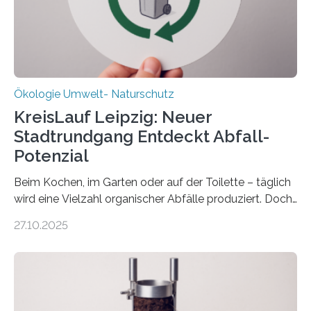
freuen uns sehr über…
Ökologie Umwelt- Naturschutz
KreisLauf Leipzig: Neuer
Stadtrundgang Entdeckt Abfall-
Potenzial
Beim Kochen, im Garten oder auf der Toilette – täglich
wird eine Vielzahl organischer Abfälle produziert. Doch
was oft als „Müll“ gilt, steckt voller Wertstoffe, die ihr
27.10.2025
Potenzial nur dann entfalten können, wenn sie in
Kreisläufe zurückgeführt werden. Wie das genau
funktioniert und warum das auch für die nachhaltige
Veränderung der Wirtschaft wichtig ist, zeigt der vom
Deutschen Biomasseforschungszentrum und der