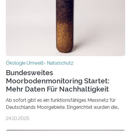
Stadtreinigung Leipzig konzipierte und am 24. Oktober
2025 offiziell eingeweihte Stadtrundgang „KreisLauf“. Er
ist ab sofort im Leipziger Stadtgebiet…
Ökologie Umwelt- Naturschutz
Bundesweites
Moorbodenmonitoring Startet:
Mehr Daten Für Nachhaltigkeit
Ab sofort gibt es ein funktionsfähiges Messnetz für
Deutschlands Moorgebiete. Eingerichtet wurden die
155 Messpunkte in Offenland und Wald in den
24.10.2025
vergangenen fünf Jahren von Wissenschaftlerinnen
und Wissenschaftlern des Thünen-Instituts. Am