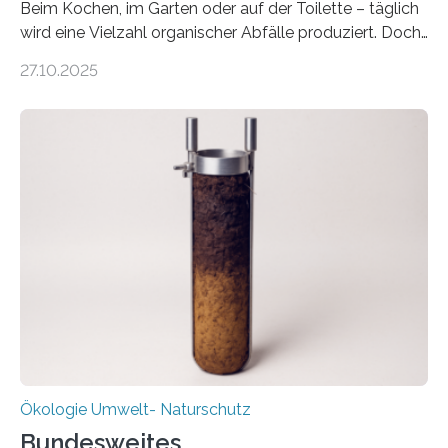
Beim Kochen, im Garten oder auf der Toilette – täglich
wird eine Vielzahl organischer Abfälle produziert. Doch
was oft als „Müll“ gilt, steckt voller Wertstoffe, die ihr
27.10.2025
Potenzial nur dann entfalten können, wenn sie in
Kreisläufe zurückgeführt werden. Wie das genau
funktioniert und warum das auch für die nachhaltige
Veränderung der Wirtschaft wichtig ist, zeigt der vom
Deutschen Biomasseforschungszentrum und der
Stadtreinigung Leipzig konzipierte und am 24. Oktober
2025 offiziell eingeweihte Stadtrundgang „KreisLauf“. Er
ist ab sofort im Leipziger Stadtgebiet…
Ökologie Umwelt- Naturschutz
Bundesweites