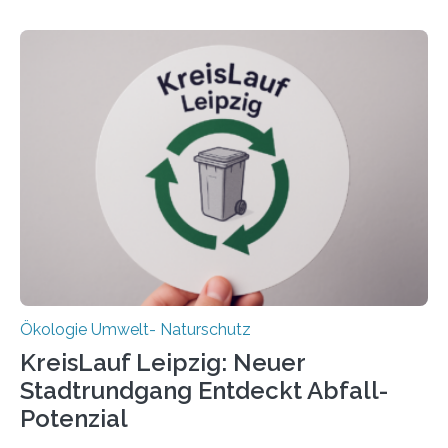
Beobachtungen im Wattenmeer ist nun eine große
Datenauswertung geplant. Forschende der Universität
Oldenburg befassen sich insbesondere damit, wie ein
Ökosystem gedeiht – und wie sich dieser Prozess
verlässlich prognostizieren lässt. Grünes Licht für
„DynaCom“: Die Deutsche Forschungsgemeinschaft
(DFG) fördert das Anfang 2019 gestartete
Forschungsprojekt an der Universität Oldenburg für
zwei weitere Jahre mit rund 1,2 Millionen Euro. „Wir
freuen uns sehr über…
Ökologie Umwelt- Naturschutz
KreisLauf Leipzig: Neuer
Stadtrundgang Entdeckt Abfall-
Potenzial