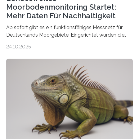
Moorbodenmonitoring Startet:
Mehr Daten Für Nachhaltigkeit
Ab sofort gibt es ein funktionsfähiges Messnetz für
Deutschlands Moorgebiete. Eingerichtet wurden die
155 Messpunkte in Offenland und Wald in den
24.10.2025
vergangenen fünf Jahren von Wissenschaftlerinnen
und Wissenschaftlern des Thünen-Instituts. Am
heutigen Donnerstag übergeben sie ihren Bericht zur
Aufbauphase an den Auftraggeber, das
Bundesministerium für Landwirtschaft, Ernährung und
Heimat. Braunschweig/Eberswalde (23. Oktober 2025).
Ein Netz aus 155 Messstationen spannt sich neuerdings
über Deutschlands Moorböden. Eingerichtet wurden sie
in den vergangenen fünf Jahren von
Wissenschaftlerinnen und Wissenschaftlern des
Thünen-Instituts für Agrarklimaschutz…