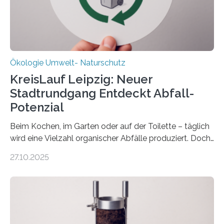
freuen uns sehr über…
Ökologie Umwelt- Naturschutz
KreisLauf Leipzig: Neuer
Stadtrundgang Entdeckt Abfall-
Potenzial
Beim Kochen, im Garten oder auf der Toilette – täglich
wird eine Vielzahl organischer Abfälle produziert. Doch
was oft als „Müll“ gilt, steckt voller Wertstoffe, die ihr
27.10.2025
Potenzial nur dann entfalten können, wenn sie in
Kreisläufe zurückgeführt werden. Wie das genau
funktioniert und warum das auch für die nachhaltige
Veränderung der Wirtschaft wichtig ist, zeigt der vom
Deutschen Biomasseforschungszentrum und der
Stadtreinigung Leipzig konzipierte und am 24. Oktober