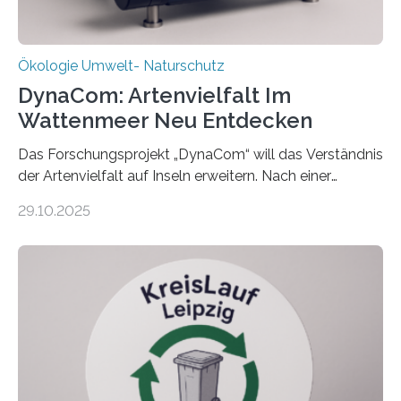
Ökologie Umwelt- Naturschutz
DynaCom: Artenvielfalt Im
Wattenmeer Neu Entdecken
Das Forschungsprojekt „DynaCom“ will das Verständnis
der Artenvielfalt auf Inseln erweitern. Nach einer
zehnjährigen Phase mit Experimenten und
29.10.2025
Beobachtungen im Wattenmeer ist nun eine große
Datenauswertung geplant. Forschende der Universität
Oldenburg befassen sich insbesondere damit, wie ein
Ökosystem gedeiht – und wie sich dieser Prozess
verlässlich prognostizieren lässt. Grünes Licht für
„DynaCom“: Die Deutsche Forschungsgemeinschaft
(DFG) fördert das Anfang 2019 gestartete
Forschungsprojekt an der Universität Oldenburg für
zwei weitere Jahre mit rund 1,2 Millionen Euro. „Wir