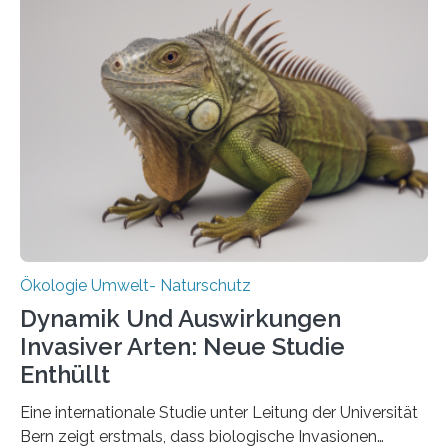
heutigen Donnerstag übergeben sie ihren Bericht zur
Aufbauphase an den Auftraggeber, das
Bundesministerium für Landwirtschaft, Ernährung und
Heimat. Braunschweig/Eberswalde (23. Oktober 2025).
Ein Netz aus 155 Messstationen spannt sich neuerdings
über Deutschlands Moorböden. Eingerichtet wurden sie
in den vergangenen fünf Jahren von
Wissenschaftlerinnen und Wissenschaftlern des
Thünen-Instituts für Agrarklimaschutz…
Ökologie Umwelt- Naturschutz
Dynamik Und Auswirkungen
Invasiver Arten: Neue Studie
Enthüllt
Eine internationale Studie unter Leitung der Universität
Bern zeigt erstmals, dass biologische Invasionen