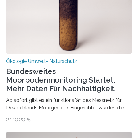
2025 offiziell eingeweihte Stadtrundgang „KreisLauf“. Er
ist ab sofort im Leipziger Stadtgebiet…
Ökologie Umwelt- Naturschutz
Bundesweites
Moorbodenmonitoring Startet:
Mehr Daten Für Nachhaltigkeit
Ab sofort gibt es ein funktionsfähiges Messnetz für
Deutschlands Moorgebiete. Eingerichtet wurden die
155 Messpunkte in Offenland und Wald in den
24.10.2025
vergangenen fünf Jahren von Wissenschaftlerinnen
und Wissenschaftlern des Thünen-Instituts. Am
heutigen Donnerstag übergeben sie ihren Bericht zur