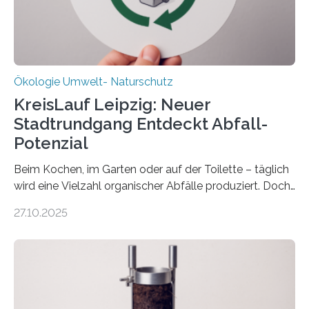
freuen uns sehr über…
Ökologie Umwelt- Naturschutz
KreisLauf Leipzig: Neuer
Stadtrundgang Entdeckt Abfall-
Potenzial
Beim Kochen, im Garten oder auf der Toilette – täglich
wird eine Vielzahl organischer Abfälle produziert. Doch
was oft als „Müll“ gilt, steckt voller Wertstoffe, die ihr
27.10.2025
Potenzial nur dann entfalten können, wenn sie in
Kreisläufe zurückgeführt werden. Wie das genau
funktioniert und warum das auch für die nachhaltige
Veränderung der Wirtschaft wichtig ist, zeigt der vom
Deutschen Biomasseforschungszentrum und der
Stadtreinigung Leipzig konzipierte und am 24. Oktober