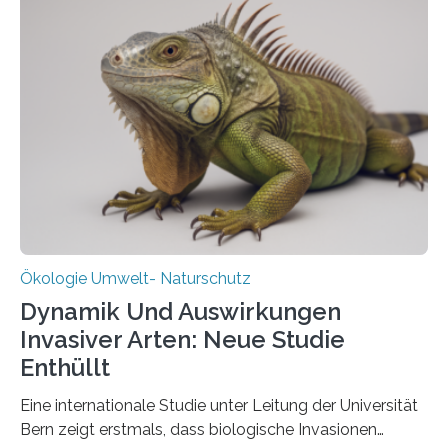
Aufbauphase an den Auftraggeber, das
Bundesministerium für Landwirtschaft, Ernährung und
Heimat. Braunschweig/Eberswalde (23. Oktober 2025).
Ein Netz aus 155 Messstationen spannt sich neuerdings
über Deutschlands Moorböden. Eingerichtet wurden sie
in den vergangenen fünf Jahren von
Wissenschaftlerinnen und Wissenschaftlern des
Thünen-Instituts für Agrarklimaschutz…
Ökologie Umwelt- Naturschutz
Dynamik Und Auswirkungen
Invasiver Arten: Neue Studie
Enthüllt
Eine internationale Studie unter Leitung der Universität
Bern zeigt erstmals, dass biologische Invasionen