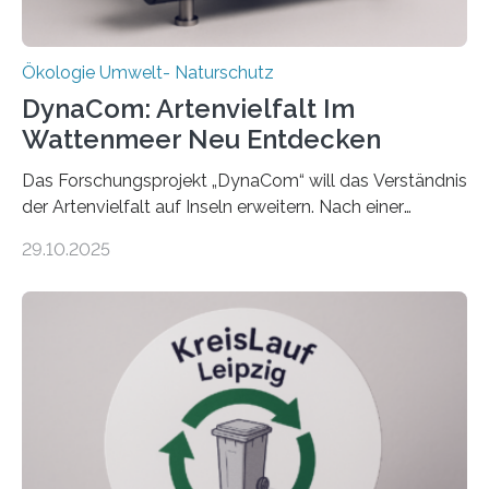
Ökologie Umwelt- Naturschutz
DynaCom: Artenvielfalt Im
Wattenmeer Neu Entdecken
Das Forschungsprojekt „DynaCom“ will das Verständnis
der Artenvielfalt auf Inseln erweitern. Nach einer
zehnjährigen Phase mit Experimenten und
29.10.2025
Beobachtungen im Wattenmeer ist nun eine große
Datenauswertung geplant. Forschende der Universität
Oldenburg befassen sich insbesondere damit, wie ein
Ökosystem gedeiht – und wie sich dieser Prozess
verlässlich prognostizieren lässt. Grünes Licht für
„DynaCom“: Die Deutsche Forschungsgemeinschaft
(DFG) fördert das Anfang 2019 gestartete
Forschungsprojekt an der Universität Oldenburg für
zwei weitere Jahre mit rund 1,2 Millionen Euro. „Wir