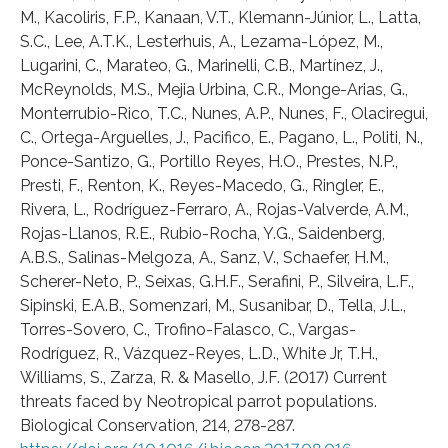
M., Kacoliris, F.P., Kanaan, V.T., Klemann-Júnior, L., Latta,
S.C., Lee, A.T.K., Lesterhuis, A., Lezama-López, M.,
Lugarini, C., Marateo, G., Marinelli, C.B., Martínez, J.,
McReynolds, M.S., Mejia Urbina, C.R., Monge-Arias, G.,
Monterrubio-Rico, T.C., Nunes, A.P., Nunes, F., Olaciregui,
C., Ortega-Arguelles, J., Pacifico, E., Pagano, L., Politi, N.,
Ponce-Santizo, G., Portillo Reyes, H.O., Prestes, N.P.,
Presti, F., Renton, K., Reyes-Macedo, G., Ringler, E.,
Rivera, L., Rodríguez-Ferraro, A., Rojas-Valverde, A.M.,
Rojas-Llanos, R.E., Rubio-Rocha, Y.G., Saidenberg,
A.B.S., Salinas-Melgoza, A., Sanz, V., Schaefer, H.M.,
Scherer-Neto, P., Seixas, G.H.F., Serafini, P., Silveira, L.F.,
Sipinski, E.A.B., Somenzari, M., Susanibar, D., Tella, J.L.,
Torres-Sovero, C., Trofino-Falasco, C., Vargas-
Rodríguez, R., Vázquez-Reyes, L.D., White Jr, T.H.,
Williams, S., Zarza, R. & Masello, J.F. (2017) Current
threats faced by Neotropical parrot populations.
Biological Conservation, 214, 278-287.