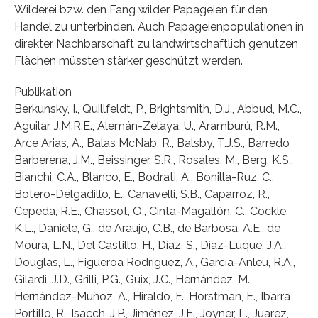
Wilderei bzw. den Fang wilder Papageien für den
Handel zu unterbinden. Auch Papageienpopulationen in
direkter Nachbarschaft zu landwirtschaftlich genutzen
Flächen müssten stärker geschützt werden.
Publikation
Berkunsky, I., Quillfeldt, P., Brightsmith, D.J., Abbud, M.C.,
Aguilar, J.M.R.E., Alemán-Zelaya, U., Aramburú, R.M.,
Arce Arias, A., Balas McNab, R., Balsby, T.J.S., Barredo
Barberena, J.M., Beissinger, S.R., Rosales, M., Berg, K.S.,
Bianchi, C.A., Blanco, E., Bodrati, A., Bonilla-Ruz, C.,
Botero-Delgadillo, E., Canavelli, S.B., Caparroz, R.,
Cepeda, R.E., Chassot, O., Cinta-Magallón, C., Cockle,
K.L., Daniele, G., de Araujo, C.B., de Barbosa, A.E., de
Moura, L.N., Del Castillo, H., Díaz, S., Díaz-Luque, J.A.,
Douglas, L., Figueroa Rodríguez, A., García-Anleu, R.A.,
Gilardi, J.D., Grilli, P.G., Guix, J.C., Hernández, M.,
Hernández-Muñoz, A., Hiraldo, F., Horstman, E., Ibarra
Portillo, R., Isacch, J.P., Jiménez, J.E., Joyner, L., Juarez,