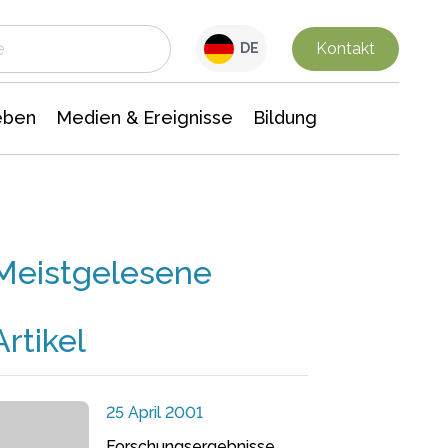
 Leben
Medien & Ereignisse
Interdisziplinäre Forschung
Veranstaltungsnachrichten
n Chemie
Gesellschaftswissenschaften
Kontakt
DE
eben
Medien & Ereignisse
Bildung
Meistgelesene
Artikel
25 April 2001
Forschungsergebnisse