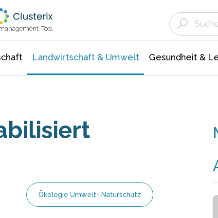
Landwirtschaft & Umwelt
Gesundheit &
Agrar- Forstwissenschaften
Unternehmensmeldungen
Biowissenschafte
Ökologie Umwelt- Naturschutz
ktmanagement-Tool
chaft
Landwirtschaft & Umwelt
Gesundheit & L
bilisiert
Ökologie Umwelt- Naturschutz