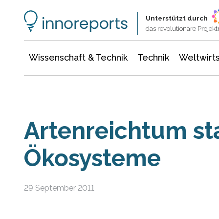
Wissenschaft & Technik
Informationstechnologie
Energie & Elektrotechnik
Unterstützt durch
das revolutionäre Proje
Wissenschaft & Technik
Technik
Weltwirts
Artenreichtum sta
Ökosysteme
29 September 2011