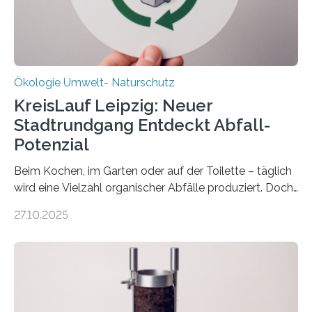
freuen uns sehr über…
Ökologie Umwelt- Naturschutz
KreisLauf Leipzig: Neuer
Stadtrundgang Entdeckt Abfall-
Potenzial
Beim Kochen, im Garten oder auf der Toilette – täglich
wird eine Vielzahl organischer Abfälle produziert. Doch
was oft als „Müll“ gilt, steckt voller Wertstoffe, die ihr
27.10.2025
Potenzial nur dann entfalten können, wenn sie in
Kreisläufe zurückgeführt werden. Wie das genau
funktioniert und warum das auch für die nachhaltige
Veränderung der Wirtschaft wichtig ist, zeigt der vom
Deutschen Biomasseforschungszentrum und der
Stadtreinigung Leipzig konzipierte und am 24. Oktober