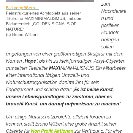
zum
Bild vergrößern…
Nachdenke
Feinstrukturiertes Acrylobjekt aus seiner
n und
Titelreihe MAXIMINIMALISMUS, mit dem
Bilduntertitel: „GOLDEN SIGNALS OF
positiven
NATURE“
Handeln
(c) Bruno Wilbert
anregen
sollen,
angefangen von einer großformatigen Skulptur mit dem
Namen „
Hope
“, bis hin zu kleinformatigen Acryl-Objekten
aus seiner Titelreihe
MAXI
MINIMALISMUS. Ein Mitarbeiter
einer international tätigen Umwelt- und
Naturschutzorganisation dankte ihm für sein
Engagement und schrieb dazu: „
Es ist keine Kunst,
unsere Lebensgrundlagen zu zerstören, aber es
braucht Kunst, um darauf aufmerksam zu machen
“.
Um einige Naturschutzprojekte effizient fördern zu
können, stellt Bruno Wilbert eine große Anzahl seiner
Objekte für
Non Profit Aktion
en
zur Verfügung. Für eine