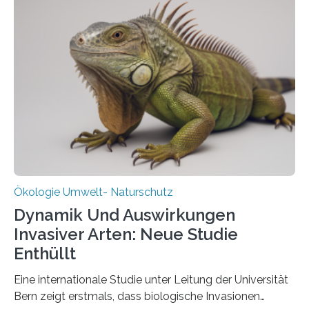
Aufbauphase an den Auftraggeber, das
Bundesministerium für Landwirtschaft, Ernährung und
Heimat. Braunschweig/Eberswalde (23. Oktober 2025).
Ein Netz aus 155 Messstationen spannt sich neuerdings
über Deutschlands Moorböden. Eingerichtet wurden sie
in den vergangenen fünf Jahren von
Wissenschaftlerinnen und Wissenschaftlern des
Thünen-Instituts für Agrarklimaschutz…
Ökologie Umwelt- Naturschutz
Dynamik Und Auswirkungen
Invasiver Arten: Neue Studie
Enthüllt
Eine internationale Studie unter Leitung der Universität
Bern zeigt erstmals, dass biologische Invasionen