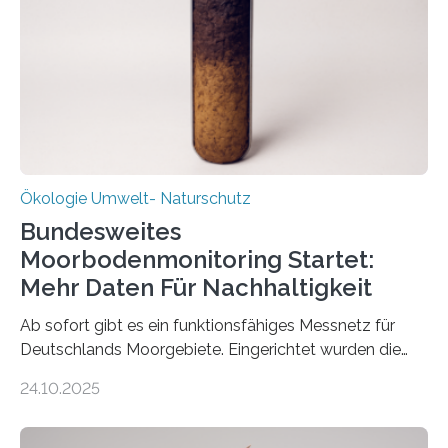
2025 offiziell eingeweihte Stadtrundgang „KreisLauf“. Er
ist ab sofort im Leipziger Stadtgebiet…
Ökologie Umwelt- Naturschutz
Bundesweites
Moorbodenmonitoring Startet:
Mehr Daten Für Nachhaltigkeit
Ab sofort gibt es ein funktionsfähiges Messnetz für
Deutschlands Moorgebiete. Eingerichtet wurden die
155 Messpunkte in Offenland und Wald in den
24.10.2025
vergangenen fünf Jahren von Wissenschaftlerinnen
und Wissenschaftlern des Thünen-Instituts. Am
heutigen Donnerstag übergeben sie ihren Bericht zur