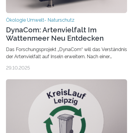
Ökologie Umwelt- Naturschutz
DynaCom: Artenvielfalt Im
Wattenmeer Neu Entdecken
Das Forschungsprojekt „DynaCom“ will das Verständnis
der Artenvielfalt auf Inseln erweitern. Nach einer
zehnjährigen Phase mit Experimenten und
29.10.2025
Beobachtungen im Wattenmeer ist nun eine große
Datenauswertung geplant. Forschende der Universität
Oldenburg befassen sich insbesondere damit, wie ein
Ökosystem gedeiht – und wie sich dieser Prozess
verlässlich prognostizieren lässt. Grünes Licht für
„DynaCom“: Die Deutsche Forschungsgemeinschaft
(DFG) fördert das Anfang 2019 gestartete
Forschungsprojekt an der Universität Oldenburg für
zwei weitere Jahre mit rund 1,2 Millionen Euro. „Wir