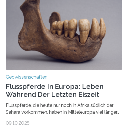
Schlote einen Weg nach oben bahnen? Jun.-Prof. Dr.
Miriam Christina Reiss, Vulkanseismologin an der
Johannes Gutenberg-Universität Mainz (JGU), und ihr
Team haben am Vulkan Oldoinyo Lengai in Tansania
solche Tremore lokalisiert. „Wir konnten die Tremore
nicht nur nachweisen, sondern ihren Ort in…
Geowissenschaften
Flusspferde In Europa: Leben
Während Der Letzten Eiszeit
Flusspferde, die heute nur noch in Afrika südlich der
Sahara vorkommen, haben in Mitteleuropa viel länger
überlebt, als bisher angenommen. Analysen von
09.10.2025
Knochenfunden zeigen, dass Flusspferde noch vor