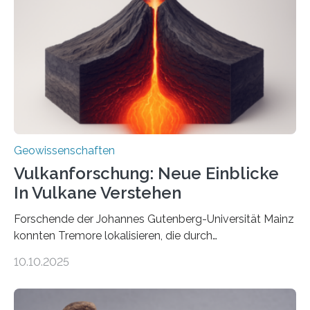
diese Partikel es den Organismen ermöglicht haben
könnten, winzige Schwankungen sowohl in der
Richtung als auch in der Intensität des Erdmagnetfelds
wahrzunehmen. Dadurch konnten sie sich verorten und
über den Ozean navigieren. Vor einigen Jahren…
Geowissenschaften
Vulkanforschung: Neue Einblicke
In Vulkane Verstehen
Forschende der Johannes Gutenberg-Universität Mainz
konnten Tremore lokalisieren, die durch
Magmabewegungen ausgelöst werden. Wie tickt ein
10.10.2025
Vulkan? Was passiert in der Erde darunter? Wo
entstehen Erschütterungen – Tremore genannt –
erzeugt durch Magma oder Gase, die sich durch