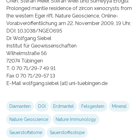
Chen, Stefan Meier, Stefan Weiß und Sümeyya Eroglu:
Prolonged mantle residence of zircon xenocrysts from
the western Eger rift. Nature Geoscience, Online-
Vorabveröffentlichung am 22. November 2009, 19 Uhr,
DOI: 10.1038/NGEO695
Dr. Wolfgang Siebel
Institut für Geowissenschaften
Wilhelmstraße 56
72074 Tübingen
T. 0 70 71/29-7 49 91
Fax 0 70 71/29-57 13
E-Mail wolfgang.siebel [at] uni-tuebingen.de
Diamanten
DOI
Erdmantel
Felsgestein
Mineral
Nature Geoscience
Nature Immunology
Sauerstoffatome
Sauerstoffisotope