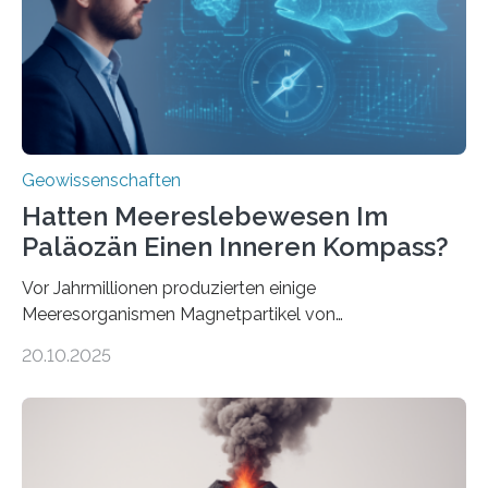
neu, um zu erklären, wie Eisen, das aus hydrothermalen
Systemen freigesetzt wird, über ganze Ozeanbecken
transportiert werden kann. „Das…
Geowissenschaften
Hatten Meereslebewesen Im
Paläozän Einen Inneren Kompass?
Vor Jahrmillionen produzierten einige
Meeresorganismen Magnetpartikel von
ungewöhnlicher Größe, die heute als Fossilien in
20.10.2025
Sedimenten zu finden sind. Nun ist es einem
internationalen Team gelungen, die magnetischen
Domänen auf einem dieser „Riesenmagnetfossilien” mit
einer raffinierten Methode an der Diamond-
Röntgenquelle zu kartieren. Ihre Analyse zeigt, dass