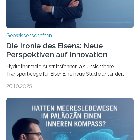
Geowissenschaften
Die Ironie des Eisens: Neue
Perspektiven auf Innovation
Hydrothermale Austrittsfahnen als unsichtbare
Transportwege für EisenEine neue Studie unter der
Leitung des MARUM – Zentrum für Marine
20.10.2025
Umweltwissenschaften der Universität Bremen –
beleuchtet, wie hydrothermale Quellen am
Meeresboden die Eisenverfügbarkeit und den globalen
Stoffkreislauf im Ozean prägen. Die Überblicksstudie
mit dem Titel „Iron’s Irony“ ist in Communications Earth
& Environment erschienen. Die Studie fasst bestehende
Forschungsergebnisse zusammen und interpretiert sie