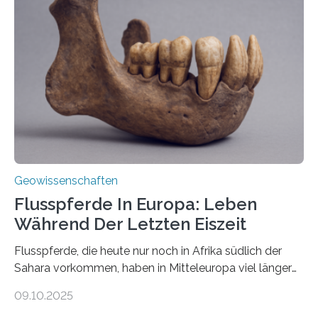
Miriam Christina Reiss, Vulkanseismologin an der
Johannes Gutenberg-Universität Mainz (JGU), und ihr
Team haben am Vulkan Oldoinyo Lengai in Tansania
solche Tremore lokalisiert. „Wir konnten die Tremore
nicht nur nachweisen, sondern ihren Ort in…
Geowissenschaften
Flusspferde In Europa: Leben
Während Der Letzten Eiszeit
Flusspferde, die heute nur noch in Afrika südlich der
Sahara vorkommen, haben in Mitteleuropa viel länger
überlebt, als bisher angenommen. Analysen von
09.10.2025
Knochenfunden zeigen, dass Flusspferde noch vor