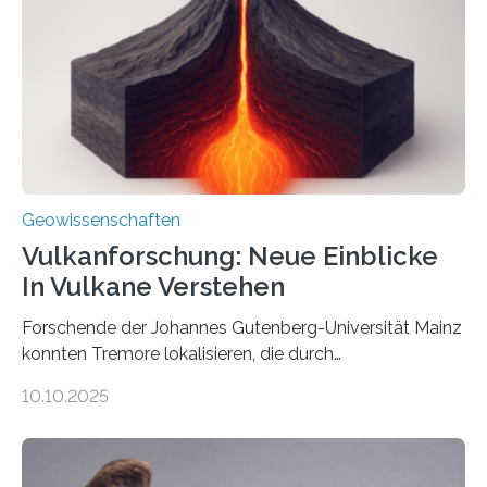
könnten, winzige Schwankungen sowohl in der
Richtung als auch in der Intensität des Erdmagnetfelds
wahrzunehmen. Dadurch konnten sie sich verorten und
über den Ozean navigieren. Vor einigen Jahren…
Geowissenschaften
Vulkanforschung: Neue Einblicke
In Vulkane Verstehen
Forschende der Johannes Gutenberg-Universität Mainz
konnten Tremore lokalisieren, die durch
Magmabewegungen ausgelöst werden. Wie tickt ein
10.10.2025
Vulkan? Was passiert in der Erde darunter? Wo
entstehen Erschütterungen – Tremore genannt –
erzeugt durch Magma oder Gase, die sich durch
Schlote einen Weg nach oben bahnen? Jun.-Prof. Dr.