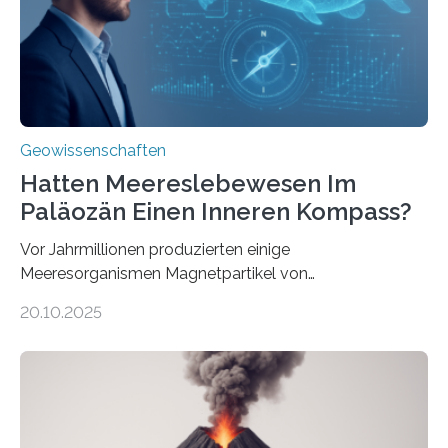
Systemen freigesetzt wird, über ganze Ozeanbecken
transportiert werden kann. „Das…
Geowissenschaften
Hatten Meereslebewesen Im
Paläozän Einen Inneren Kompass?
Vor Jahrmillionen produzierten einige
Meeresorganismen Magnetpartikel von
ungewöhnlicher Größe, die heute als Fossilien in
20.10.2025
Sedimenten zu finden sind. Nun ist es einem
internationalen Team gelungen, die magnetischen
Domänen auf einem dieser „Riesenmagnetfossilien” mit
einer raffinierten Methode an der Diamond-
Röntgenquelle zu kartieren. Ihre Analyse zeigt, dass
diese Partikel es den Organismen ermöglicht haben