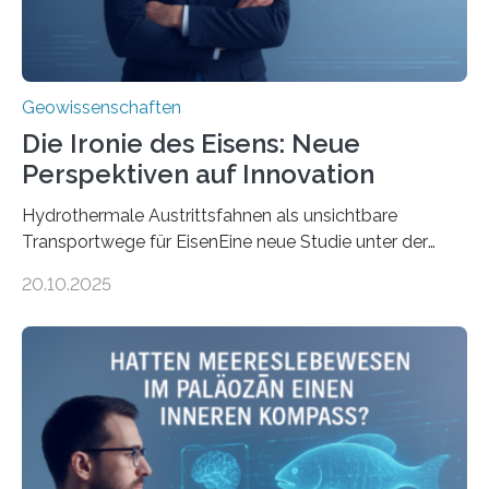
Geowissenschaften
Die Ironie des Eisens: Neue
Perspektiven auf Innovation
Hydrothermale Austrittsfahnen als unsichtbare
Transportwege für EisenEine neue Studie unter der
Leitung des MARUM – Zentrum für Marine
20.10.2025
Umweltwissenschaften der Universität Bremen –
beleuchtet, wie hydrothermale Quellen am
Meeresboden die Eisenverfügbarkeit und den globalen
Stoffkreislauf im Ozean prägen. Die Überblicksstudie
mit dem Titel „Iron’s Irony“ ist in Communications Earth
& Environment erschienen. Die Studie fasst bestehende
Forschungsergebnisse zusammen und interpretiert sie
neu, um zu erklären, wie Eisen, das aus hydrothermalen