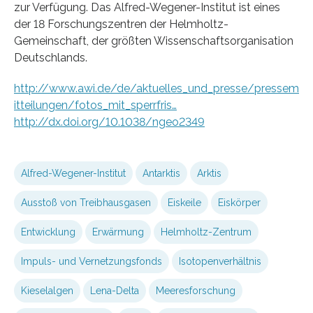
zur Verfügung. Das Alfred-Wegener-Institut ist eines
der 18 Forschungszentren der Helmholtz-
Gemeinschaft, der größten Wissenschaftsorganisation
Deutschlands.
http://www.awi.de/de/aktuelles_und_presse/pressem
itteilungen/fotos_mit_sperrfris…
http://dx.doi.org/10.1038/ngeo2349
Alfred-Wegener-Institut
Antarktis
Arktis
Ausstoß von Treibhausgasen
Eiskeile
Eiskörper
Entwicklung
Erwärmung
Helmholtz-Zentrum
Impuls- und Vernetzungsfonds
Isotopenverhältnis
Kieselalgen
Lena-Delta
Meeresforschung