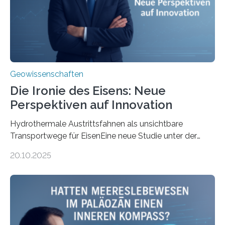
Geowissenschaften
Die Ironie des Eisens: Neue
Perspektiven auf Innovation
Hydrothermale Austrittsfahnen als unsichtbare
Transportwege für EisenEine neue Studie unter der
Leitung des MARUM – Zentrum für Marine
20.10.2025
Umweltwissenschaften der Universität Bremen –
beleuchtet, wie hydrothermale Quellen am
Meeresboden die Eisenverfügbarkeit und den globalen
Stoffkreislauf im Ozean prägen. Die Überblicksstudie
mit dem Titel „Iron’s Irony“ ist in Communications Earth
& Environment erschienen. Die Studie fasst bestehende