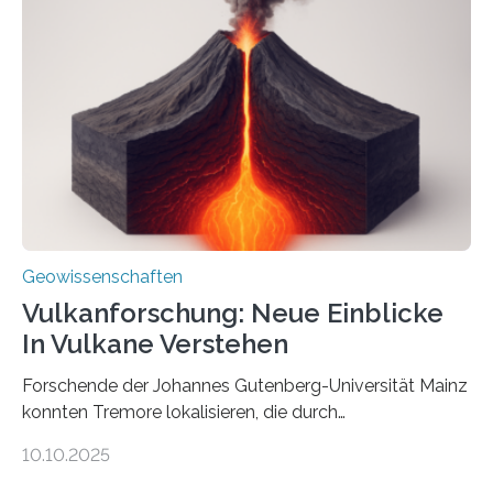
Röntgenquelle zu kartieren. Ihre Analyse zeigt, dass
diese Partikel es den Organismen ermöglicht haben
könnten, winzige Schwankungen sowohl in der
Richtung als auch in der Intensität des Erdmagnetfelds
wahrzunehmen. Dadurch konnten sie sich verorten und
über den Ozean navigieren. Vor einigen Jahren…
Geowissenschaften
Vulkanforschung: Neue Einblicke
In Vulkane Verstehen
Forschende der Johannes Gutenberg-Universität Mainz
konnten Tremore lokalisieren, die durch
Magmabewegungen ausgelöst werden. Wie tickt ein
10.10.2025
Vulkan? Was passiert in der Erde darunter? Wo
entstehen Erschütterungen – Tremore genannt –