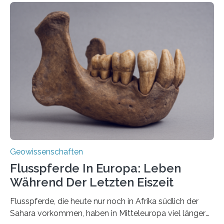
erzeugt durch Magma oder Gase, die sich durch
Schlote einen Weg nach oben bahnen? Jun.-Prof. Dr.
Miriam Christina Reiss, Vulkanseismologin an der
Johannes Gutenberg-Universität Mainz (JGU), und ihr
Team haben am Vulkan Oldoinyo Lengai in Tansania
solche Tremore lokalisiert. „Wir konnten die Tremore
nicht nur nachweisen, sondern ihren Ort in…
Geowissenschaften
Flusspferde In Europa: Leben
Während Der Letzten Eiszeit
Flusspferde, die heute nur noch in Afrika südlich der
Sahara vorkommen, haben in Mitteleuropa viel länger