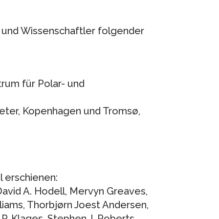
 und Wissenschaftler folgender
rum für Polar- und
Exeter, Kopenhagen und Tromsø,
l erschienen:
David A. Hodell, Mervyn Greaves,
liams, Thorbjørn Joest Andersen,
 P. Klages, Stephen J. Roberts,