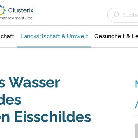
Landwirtschaft & Umwelt
Gesundheit &
Agrar- Forstwissenschaften
Unternehmensmeldungen
Biowissenschafte
Ökologie Umwelt- Naturschutz
ktmanagement-Tool
chaft
Landwirtschaft & Umwelt
Gesundheit & L
s Wasser
des
n Eisschildes