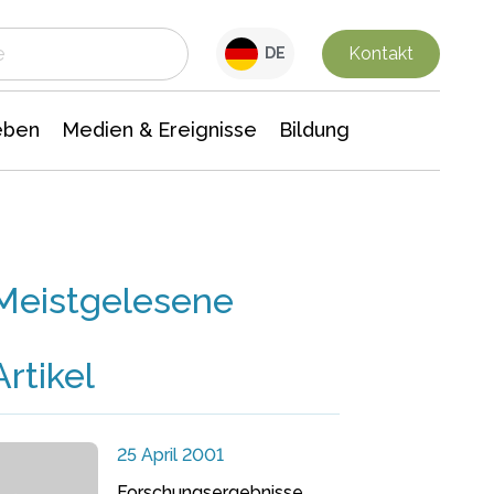
 Leben
Medien & Ereignisse
Interdisziplinäre Forschung
Veranstaltungsnachrichten
n Chemie
Gesellschaftswissenschaften
Kontakt
DE
eben
Medien & Ereignisse
Bildung
Meistgelesene
Artikel
25 April 2001
Forschungsergebnisse