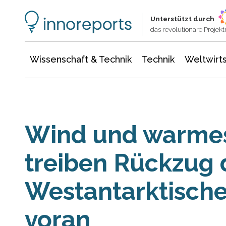
Wissenschaft & Technik
Informationstechnologie
Energie & Elektrotechnik
Unterstützt durch
das revolutionäre Proje
Wissenschaft & Technik
Technik
Weltwirts
Wind und warme
treiben Rückzug 
Westantarktische
voran