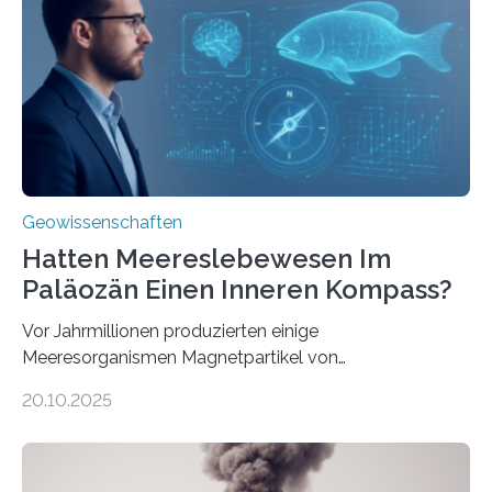
Forschungsergebnisse zusammen und interpretiert sie
neu, um zu erklären, wie Eisen, das aus hydrothermalen
Systemen freigesetzt wird, über ganze Ozeanbecken
transportiert werden kann. „Das…
Geowissenschaften
Hatten Meereslebewesen Im
Paläozän Einen Inneren Kompass?
Vor Jahrmillionen produzierten einige
Meeresorganismen Magnetpartikel von
ungewöhnlicher Größe, die heute als Fossilien in
20.10.2025
Sedimenten zu finden sind. Nun ist es einem
internationalen Team gelungen, die magnetischen
Domänen auf einem dieser „Riesenmagnetfossilien” mit
einer raffinierten Methode an der Diamond-