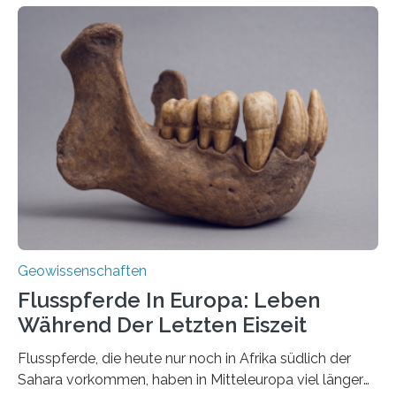
entstehen Erschütterungen – Tremore genannt –
erzeugt durch Magma oder Gase, die sich durch
Schlote einen Weg nach oben bahnen? Jun.-Prof. Dr.
Miriam Christina Reiss, Vulkanseismologin an der
Johannes Gutenberg-Universität Mainz (JGU), und ihr
Team haben am Vulkan Oldoinyo Lengai in Tansania
solche Tremore lokalisiert. „Wir konnten die Tremore
nicht nur nachweisen, sondern ihren Ort in…
Geowissenschaften
Flusspferde In Europa: Leben
Während Der Letzten Eiszeit
Flusspferde, die heute nur noch in Afrika südlich der
Sahara vorkommen, haben in Mitteleuropa viel länger