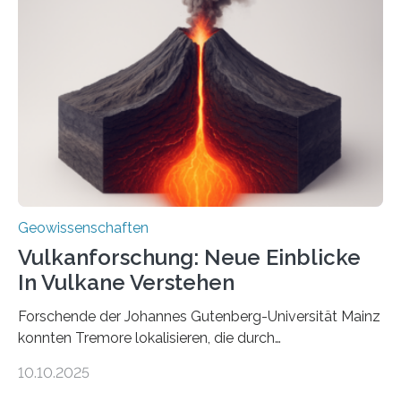
Röntgenquelle zu kartieren. Ihre Analyse zeigt, dass
diese Partikel es den Organismen ermöglicht haben
könnten, winzige Schwankungen sowohl in der
Richtung als auch in der Intensität des Erdmagnetfelds
wahrzunehmen. Dadurch konnten sie sich verorten und
über den Ozean navigieren. Vor einigen Jahren…
Geowissenschaften
Vulkanforschung: Neue Einblicke
In Vulkane Verstehen
Forschende der Johannes Gutenberg-Universität Mainz
konnten Tremore lokalisieren, die durch
Magmabewegungen ausgelöst werden. Wie tickt ein
10.10.2025
Vulkan? Was passiert in der Erde darunter? Wo