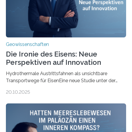
Geowissenschaften
Die Ironie des Eisens: Neue
Perspektiven auf Innovation
Hydrothermale Austrittsfahnen als unsichtbare
Transportwege für EisenEine neue Studie unter der
Leitung des MARUM – Zentrum für Marine
20.10.2025
Umweltwissenschaften der Universität Bremen –
beleuchtet, wie hydrothermale Quellen am
Meeresboden die Eisenverfügbarkeit und den globalen
Stoffkreislauf im Ozean prägen. Die Überblicksstudie
mit dem Titel „Iron’s Irony“ ist in Communications Earth
& Environment erschienen. Die Studie fasst bestehende