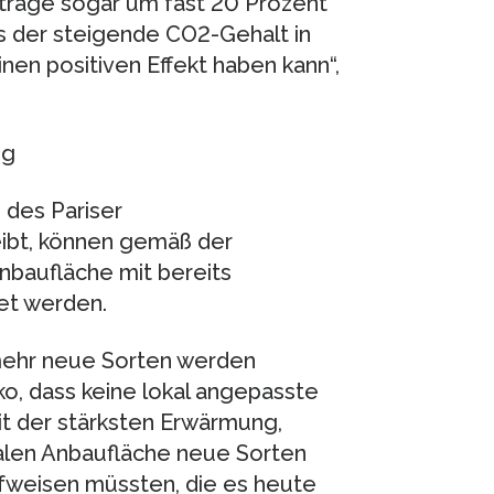
träge sogar um fast 20 Prozent
ss der steigende CO2-Gehalt in
nen positiven Effekt haben kann“,
ng
des Pariser
eibt, können gemäß der
nbaufläche mit bereits
et werden.
 mehr neue Sorten werden
ko, dass keine lokal angepasste
it der stärksten Erwärmung,
balen Anbaufläche neue Sorten
ufweisen müssten, die es heute