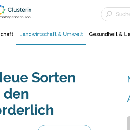
Landwirtschaft & Umwelt
Gesundheit &
Agrar- Forstwissenschaften
Unternehmensmeldungen
Biowissenschafte
Ökologie Umwelt- Naturschutz
ktmanagement-Tool
chaft
Landwirtschaft & Umwelt
Gesundheit & L
Neue Sorten
 den
rderlich