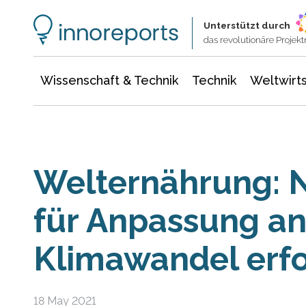
Wissenschaft & Technik
Informationstechnologie
Energie & Elektrotechnik
Unterstützt durch
das revolutionäre Proje
Wissenschaft & Technik
Technik
Weltwirts
Welternährung: 
für Anpassung an
Klimawandel erfo
18 May 2021