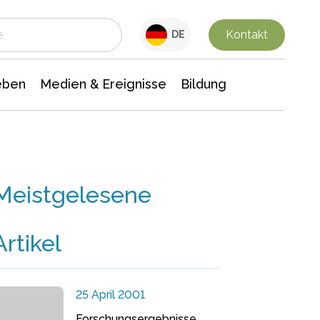
 Leben
Medien & Ereignisse
Interdisziplinäre Forschung
Veranstaltungsnachrichten
n Chemie
Gesellschaftswissenschaften
Kontakt
DE
eben
Medien & Ereignisse
Bildung
Meistgelesene
Artikel
25 April 2001
Forschungsergebnisse