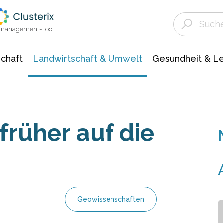
Landwirtschaft & Umwelt
Gesundheit &
Agrar- Forstwissenschaften
Unternehmensmeldungen
Biowissenschafte
Ökologie Umwelt- Naturschutz
ktmanagement-Tool
chaft
Landwirtschaft & Umwelt
Gesundheit & L
früher auf die
Geowissenschaften