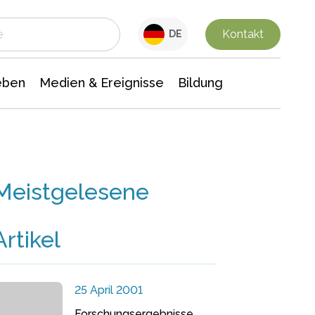
 Leben
Medien & Ereignisse
Interdisziplinäre Forschung
Veranstaltungsnachrichten
n Chemie
Gesellschaftswissenschaften
Kontakt
DE
eben
Medien & Ereignisse
Bildung
Meistgelesene
Artikel
25 April 2001
Forschungsergebnisse