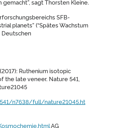
 gemacht”, sagt Thorsten Kleine.
rforschungsbereichs SFB-
strial planets” (“Spätes Wachstum
r Deutschen
(2017): Ruthenium isotopic
f the late veneer. Nature 541,
ature21045
541/n7638/full/nature21045.ht
/Kosmochemie.html
AG