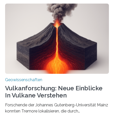
internationalen Team gelungen, die magnetischen
Domänen auf einem dieser „Riesenmagnetfossilien” mit
einer raffinierten Methode an der Diamond-
Röntgenquelle zu kartieren. Ihre Analyse zeigt, dass
diese Partikel es den Organismen ermöglicht haben
könnten, winzige Schwankungen sowohl in der
Richtung als auch in der Intensität des Erdmagnetfelds
wahrzunehmen. Dadurch konnten sie sich verorten und
über den Ozean navigieren. Vor einigen Jahren…
Geowissenschaften
Vulkanforschung: Neue Einblicke
In Vulkane Verstehen
Forschende der Johannes Gutenberg-Universität Mainz
konnten Tremore lokalisieren, die durch