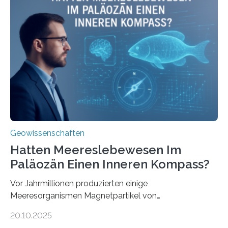
Stoffkreislauf im Ozean prägen. Die Überblicksstudie
mit dem Titel „Iron’s Irony“ ist in Communications Earth
& Environment erschienen. Die Studie fasst bestehende
Forschungsergebnisse zusammen und interpretiert sie
neu, um zu erklären, wie Eisen, das aus hydrothermalen
Systemen freigesetzt wird, über ganze Ozeanbecken
transportiert werden kann. „Das…
Geowissenschaften
Hatten Meereslebewesen Im
Paläozän Einen Inneren Kompass?
Vor Jahrmillionen produzierten einige
Meeresorganismen Magnetpartikel von
ungewöhnlicher Größe, die heute als Fossilien in
20.10.2025
Sedimenten zu finden sind. Nun ist es einem