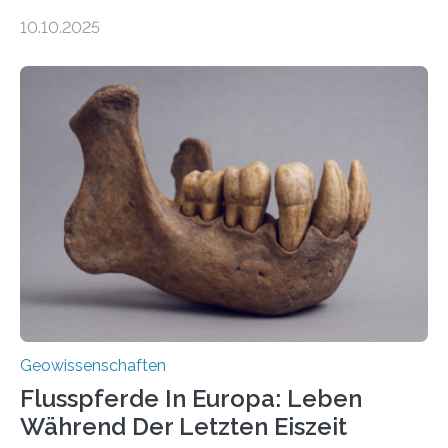
Magmabewegungen ausgelöst werden. Wie tickt ein
10.10.2025
Vulkan? Was passiert in der Erde darunter? Wo
entstehen Erschütterungen – Tremore genannt –
erzeugt durch Magma oder Gase, die sich durch
Schlote einen Weg nach oben bahnen? Jun.-Prof. Dr.
Miriam Christina Reiss, Vulkanseismologin an der
Johannes Gutenberg-Universität Mainz (JGU), und ihr
Team haben am Vulkan Oldoinyo Lengai in Tansania
solche Tremore lokalisiert. „Wir konnten die Tremore
nicht nur nachweisen, sondern ihren Ort in…
Geowissenschaften
Flusspferde In Europa: Leben
Während Der Letzten Eiszeit