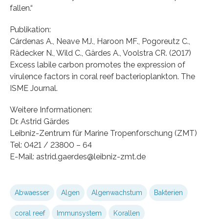
fallen.“
Publikation:
Cárdenas A., Neave MJ., Haroon MF., Pogoreutz C.,
Rädecker N., Wild C., Gärdes A., Voolstra CR. (2017)
Excess labile carbon promotes the expression of
virulence factors in coral reef bacterioplankton. The
ISME Journal.
Weitere Informationen:
Dr. Astrid Gärdes
Leibniz-Zentrum für Marine Tropenforschung (ZMT)
Tel: 0421 / 23800 – 64
E-Mail: astrid.gaerdes@leibniz-zmt.de
Abwaesser
Algen
Algenwachstum
Bakterien
coral reef
Immunsystem
Korallen