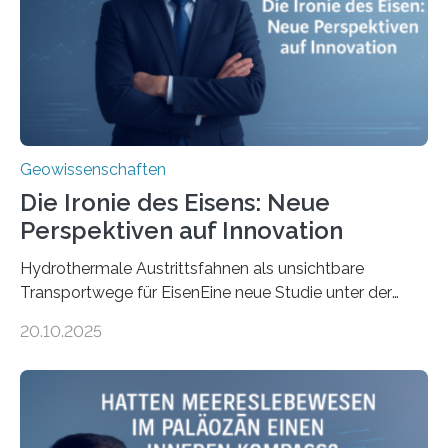
Geowissenschaften
Die Ironie des Eisens: Neue
Perspektiven auf Innovation
Hydrothermale Austrittsfahnen als unsichtbare
Transportwege für EisenEine neue Studie unter der
Leitung des MARUM – Zentrum für Marine
20.10.2025
Umweltwissenschaften der Universität Bremen –
beleuchtet, wie hydrothermale Quellen am
Meeresboden die Eisenverfügbarkeit und den globalen
Stoffkreislauf im Ozean prägen. Die Überblicksstudie
mit dem Titel „Iron’s Irony“ ist in Communications Earth