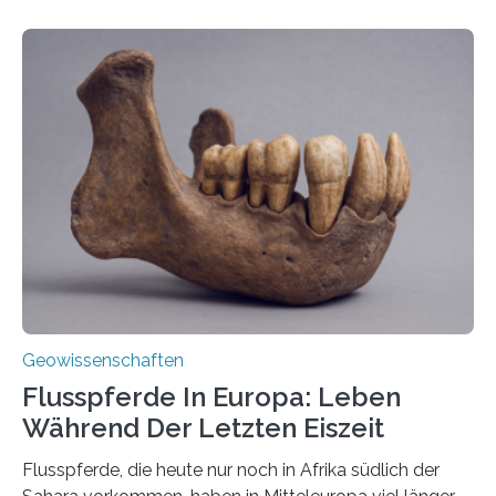
entstehen Erschütterungen – Tremore genannt –
erzeugt durch Magma oder Gase, die sich durch
Schlote einen Weg nach oben bahnen? Jun.-Prof. Dr.
Miriam Christina Reiss, Vulkanseismologin an der
Johannes Gutenberg-Universität Mainz (JGU), und ihr
Team haben am Vulkan Oldoinyo Lengai in Tansania
solche Tremore lokalisiert. „Wir konnten die Tremore
nicht nur nachweisen, sondern ihren Ort in…
Geowissenschaften
Flusspferde In Europa: Leben
Während Der Letzten Eiszeit
Flusspferde, die heute nur noch in Afrika südlich der