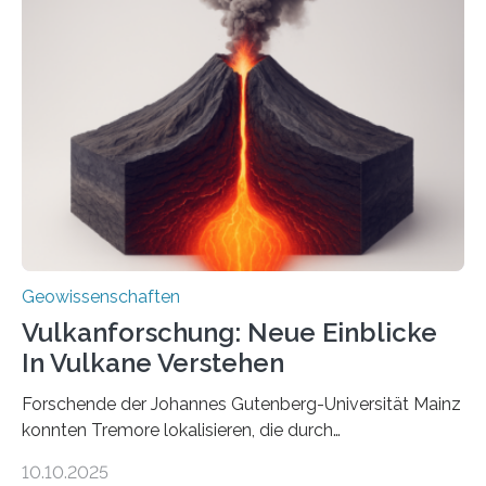
einer raffinierten Methode an der Diamond-
Röntgenquelle zu kartieren. Ihre Analyse zeigt, dass
diese Partikel es den Organismen ermöglicht haben
könnten, winzige Schwankungen sowohl in der
Richtung als auch in der Intensität des Erdmagnetfelds
wahrzunehmen. Dadurch konnten sie sich verorten und
über den Ozean navigieren. Vor einigen Jahren…
Geowissenschaften
Vulkanforschung: Neue Einblicke
In Vulkane Verstehen
Forschende der Johannes Gutenberg-Universität Mainz
konnten Tremore lokalisieren, die durch
Magmabewegungen ausgelöst werden. Wie tickt ein
10.10.2025
Vulkan? Was passiert in der Erde darunter? Wo