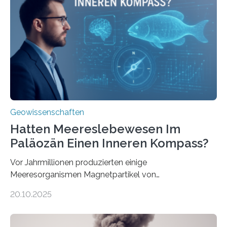
& Environment erschienen. Die Studie fasst bestehende
Forschungsergebnisse zusammen und interpretiert sie
neu, um zu erklären, wie Eisen, das aus hydrothermalen
Systemen freigesetzt wird, über ganze Ozeanbecken
transportiert werden kann. „Das…
Geowissenschaften
Hatten Meereslebewesen Im
Paläozän Einen Inneren Kompass?
Vor Jahrmillionen produzierten einige
Meeresorganismen Magnetpartikel von
ungewöhnlicher Größe, die heute als Fossilien in
20.10.2025
Sedimenten zu finden sind. Nun ist es einem
internationalen Team gelungen, die magnetischen
Domänen auf einem dieser „Riesenmagnetfossilien” mit