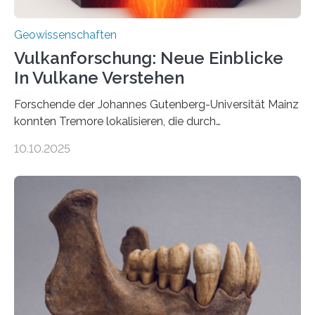
Geowissenschaften
Vulkanforschung: Neue Einblicke
In Vulkane Verstehen
Forschende der Johannes Gutenberg-Universität Mainz
konnten Tremore lokalisieren, die durch
Magmabewegungen ausgelöst werden. Wie tickt ein
10.10.2025
Vulkan? Was passiert in der Erde darunter? Wo
entstehen Erschütterungen – Tremore genannt –
erzeugt durch Magma oder Gase, die sich durch
Schlote einen Weg nach oben bahnen? Jun.-Prof. Dr.
Miriam Christina Reiss, Vulkanseismologin an der
Johannes Gutenberg-Universität Mainz (JGU), und ihr
Team haben am Vulkan Oldoinyo Lengai in Tansania
solche Tremore lokalisiert. „Wir konnten die Tremore
nicht nur nachweisen, sondern ihren Ort in…