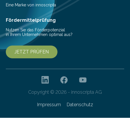
aus, dass gewöhnliche Flusspferde (Hippopotamus
Eine Marke von innoscripta
amphibius) in Mitteleuropa vor ungefähr…
Fördermittelprüfung
Nutzen Sie das Förderpotenzial
in Ihrem Unternehmen optimal aus?
JETZT PRÜFEN
Copyright © 2026 - innoscripta AG
Impressum
Datenschutz