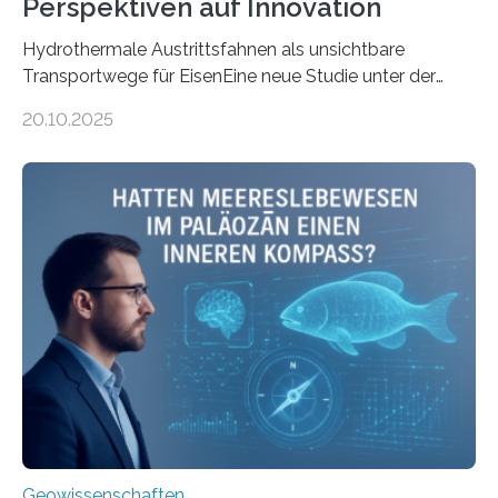
Perspektiven auf Innovation
Hydrothermale Austrittsfahnen als unsichtbare
Transportwege für EisenEine neue Studie unter der
Leitung des MARUM – Zentrum für Marine
20.10.2025
Umweltwissenschaften der Universität Bremen –
beleuchtet, wie hydrothermale Quellen am
Meeresboden die Eisenverfügbarkeit und den globalen
Stoffkreislauf im Ozean prägen. Die Überblicksstudie
mit dem Titel „Iron’s Irony“ ist in Communications Earth
& Environment erschienen. Die Studie fasst bestehende
Forschungsergebnisse zusammen und interpretiert sie
neu, um zu erklären, wie Eisen, das aus hydrothermalen
Systemen freigesetzt wird, über ganze Ozeanbecken
transportiert werden kann. „Das…
Geowissenschaften