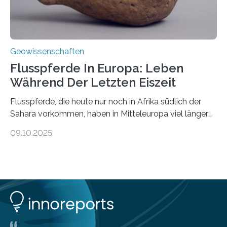
Geowissenschaften
Flusspferde In Europa: Leben
Während Der Letzten Eiszeit
Flusspferde, die heute nur noch in Afrika südlich der
Sahara vorkommen, haben in Mitteleuropa viel länger
überlebt, als bisher angenommen. Analysen von
09.10.2025
Knochenfunden zeigen, dass Flusspferde noch vor
etwa 47.000 bis 31.000 Jahren im Oberrheingraben
lebten, also während der letzten Eiszeit. Ein
internationales Forschungsteam angeführt durch die
Universität Potsdam und die Reiss-Engelhorn-Museen
Mannheim mit dem Curt-Engelhorn-Zentrum
Archäometrie hat dazu eine Studie im Fachjournal
Current Biology veröffentlicht. Bisher ging man davon