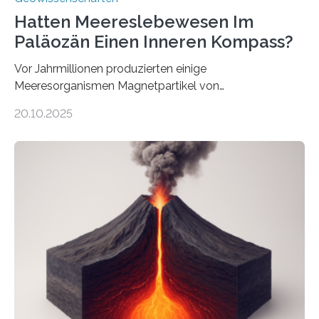
Hatten Meereslebewesen Im
Paläozän Einen Inneren Kompass?
Vor Jahrmillionen produzierten einige
Meeresorganismen Magnetpartikel von
ungewöhnlicher Größe, die heute als Fossilien in
20.10.2025
Sedimenten zu finden sind. Nun ist es einem
internationalen Team gelungen, die magnetischen
Domänen auf einem dieser „Riesenmagnetfossilien” mit
einer raffinierten Methode an der Diamond-
Röntgenquelle zu kartieren. Ihre Analyse zeigt, dass
diese Partikel es den Organismen ermöglicht haben
könnten, winzige Schwankungen sowohl in der
Richtung als auch in der Intensität des Erdmagnetfelds
wahrzunehmen. Dadurch konnten sie sich verorten und
über den Ozean navigieren. Vor einigen Jahren…